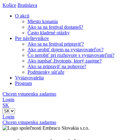
Košice
Bratislava
O akcii
Miesto konania
Ako sa na festival dostaneš?
Často kladené otázky
Pre návštevníkov
Ako sa na festival pripraviť?
Ako urobiť dojem na vystavovateľov?
Čo nerobiť pri rozhovore s vystavovateľmi?
Ako napísať životopis, ktorý zaujme?
Ako sa pripraviť na pohovor?
Podmienky súťaže
Vystavovatelia
Program
Chcem vstupenku zadarmo
Login
SK
Login
Chcem vstupenku zadarmo