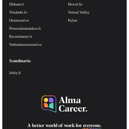
Dirbam.lt
Hercul.hr
Visidarbi.lv
Virtual Valley
Otsintood.ee
Pulser
Personaloatrankos.lt
Recruitment.lv
Varbamisteenused.ee
Scandinavia
Jobly.fi
A better world of work for
everyone
.