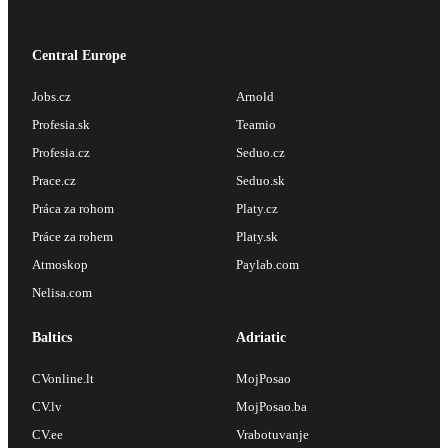
Central Europe
Jobs.cz
Arnold
Profesia.sk
Teamio
Profesia.cz
Seduo.cz
Prace.cz
Seduo.sk
Práca za rohom
Platy.cz
Práce za rohem
Platy.sk
Atmoskop
Paylab.com
Nelisa.com
Baltics
Adriatic
CVonline.lt
MojPosao
CV.lv
MojPosao.ba
CV.ee
Vrabotuvanje