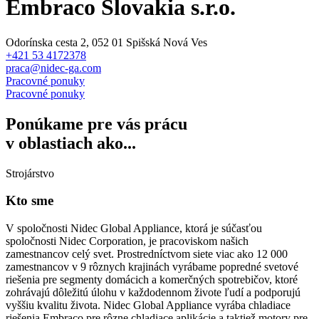
Embraco Slovakia s.r.o.
Odorínska cesta 2, 052 01 Spišská Nová Ves
+421 53 4172378
praca@nidec-ga.com
Pracovné ponuky
Pracovné ponuky
Ponúkame pre vás prácu
v oblastiach ako...
Strojárstvo
Kto sme
V spoločnosti Nidec Global Appliance, ktorá je súčasťou
spoločnosti Nidec Corporation, je pracoviskom našich
zamestnancov celý svet. Prostredníctvom siete viac ako 12 000
zamestnancov v 9 rôznych krajinách vyrábame popredné svetové
riešenia pre segmenty domácich a komerčných spotrebičov, ktoré
zohrávajú dôležitú úlohu v každodennom živote ľudí a podporujú
vyššiu kvalitu života. Nidec Global Appliance vyrába chladiace
riešenia Embraco pre rôzne chladiace aplikácie a taktiež motory pre