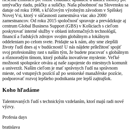
umývačky riadu, práčky a sušičky. Naša pôsobnosť na Slovensku sa
datuje od roku 1998, s kľúčovým výrobným závodom v Spišskej
Novej Vsi, ktorý v súčasnosti zamestnáva viac ako 2000
zamestnancov. Od roku 2015 spoločnosť spravuje a prevádzkuje aj
centrum Global Business Support (GBS) v Košiciach s cieľom
poskytovať interné služby v oblasti informačných technológií,
financií a ľudských zdrojov svojim globálnym a lokálnym
oddeleniam po celom svete. Pridajte sa k nám, aby sme zlepšili
životy ľudí dnes aj v budúcnosti! U nás nájdete príležitosť spojiť
svoj profesionálny rast s naším tým, že budete pracovať s globálnym
a rôznorodým tímom, ktorý poháňa inovatívne myslenie. Veľké
možnosti spolupráce otvára aj naše zapojenie do miestnych komunít
a univerzít. Naším cieľom je mať správnych ľudí na správnom
mieste, od vstupných pozícií až po seniorské manažérske pozície,
podporovať rozvoj lepšieho podnikania pre lepší zajtrajšok.
Koho hľadáme
Talentovaných ľudí s technickým vzdelaním, ktorí majú radi nové
výzvy.
Profesia days
bratislava