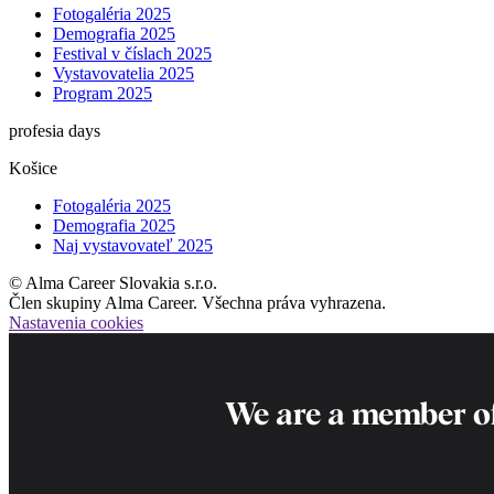
Fotogaléria 2025
Demografia 2025
Festival v číslach 2025
Vystavovatelia 2025
Program 2025
profesia days
Košice
Fotogaléria 2025
Demografia 2025
Naj vystavovateľ 2025
© Alma Career Slovakia s.r.o.
Člen skupiny Alma Career. Všechna práva vyhrazena.
Nastavenia cookies
We are a member o