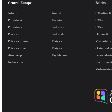
Central Europe
Baltics
Jobs.cz
Arnold
CVonline.lt
Profesia.sk
Teamio
CV.lv
Profesia.cz
Seduo.cz
CV.ee
Prace.cz
Seduo.sk
Dirbam.lt
Práca za rohom
Platy.cz
Visidarbi.lv
Práce za rohem
Platy.sk
Otsintood.e
Atmoskop
Paylab.com
Personaloat
Nelisa.com
Recruitment
Varbamistee