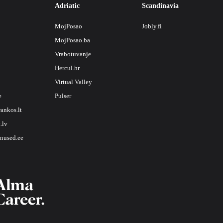
Adriatic
Scandinavia
MojPosao
Jobly.fi
MojPosao.ba
Vrabotuvanje
Hercul.hr
Virtual Valley
e
Pulser
rankos.lt
.lv
nused.ee