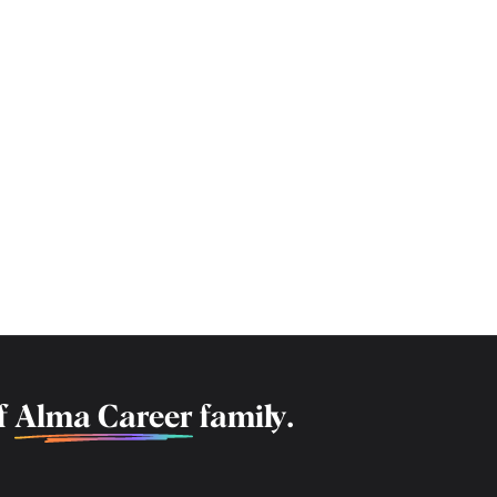
f
Alma Career
family.