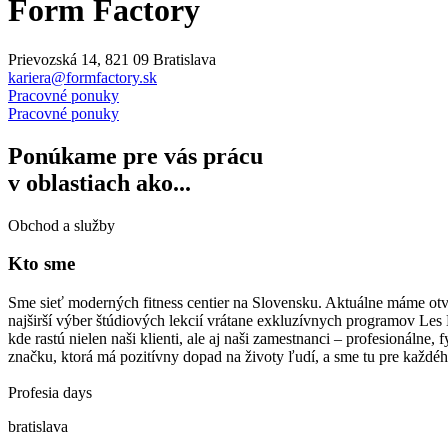
Form Factory
Prievozská 14, 821 09 Bratislava
kariera@formfactory.sk
Pracovné ponuky
Pracovné ponuky
Ponúkame pre vás prácu
v oblastiach ako...
Obchod a služby
Kto sme
Sme sieť moderných fitness centier na Slovensku. Aktuálne máme otv
najširší výber štúdiových lekcií vrátane exkluzívnych programov Les
kde rastú nielen naši klienti, ale aj naši zamestnanci – profesionálne
značku, ktorá má pozitívny dopad na životy ľudí, a sme tu pre každého,
Profesia days
bratislava