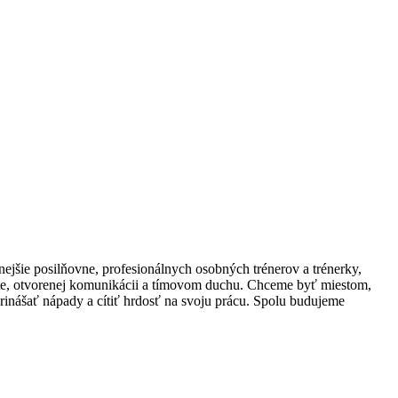
jšie posilňovne, profesionálnych osobných trénerov a trénerky,
ekte, otvorenej komunikácii a tímovom duchu. Chceme byť miestom,
, prinášať nápady a cítiť hrdosť na svoju prácu. Spolu budujeme