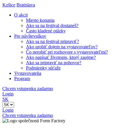
Košice
Bratislava
O akcii
Miesto konania
Ako sa na festival dostaneš?
Často kladené otázky
Pre návštevníkov
Ako sa na festival pripraviť?
Ako urobiť dojem na vystavovateľov?
Čo nerobiť pri rozhovore s vystavovateľmi?
Ako napísať životopis, ktorý zaujme?
Ako sa pripraviť na pohovor?
Podmienky súťaže
Vystavovatelia
Program
Chcem vstupenku zadarmo
Login
SK
Login
Chcem vstupenku zadarmo