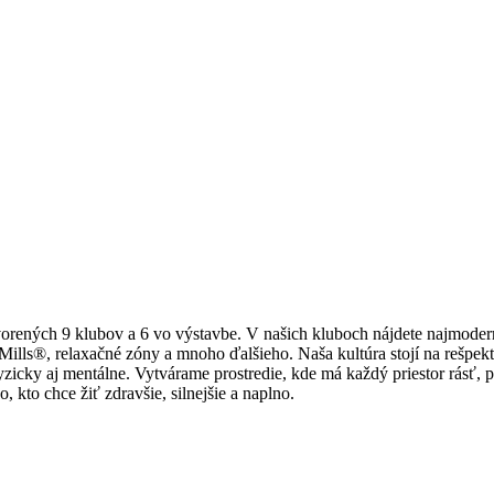
orených 9 klubov a 6 vo výstavbe. V našich kluboch nájdete najmoderne
 Mills®, relaxačné zóny a mnoho ďalšieho. Naša kultúra stojí na rešp
, fyzicky aj mentálne. Vytvárame prostredie, kde má každý priestor rásť
 kto chce žiť zdravšie, silnejšie a naplno.