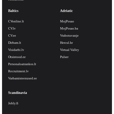
Baltics
Adriatic
CVonline.lt
MojPosao
CV.lv
MojPosao.ba
CV.ee
Vrabotuvanje
Dirbam.lt
Hercul.hr
Visidarbi.lv
Virtual Valley
Otsintood.ee
Pulser
Personaloatrankos.lt
Recruitment.lv
Varbamisteenused.ee
Scandinavia
Jobly.fi