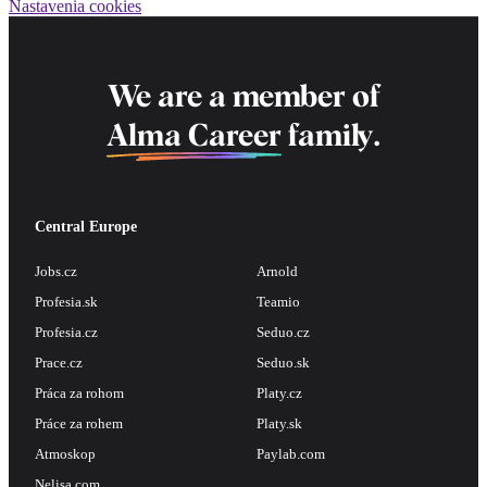
Nastavenia cookies
We are a member of
Alma Career
family.
Central Europe
Jobs.cz
Arnold
Profesia.sk
Teamio
Profesia.cz
Seduo.cz
Prace.cz
Seduo.sk
Práca za rohom
Platy.cz
Práce za rohem
Platy.sk
Atmoskop
Paylab.com
Nelisa.com