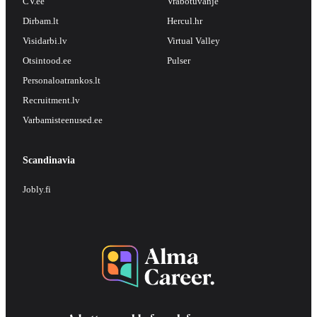
CV.ee
Vrabotuvanje
Dirbam.lt
Hercul.hr
Visidarbi.lv
Virtual Valley
Otsintood.ee
Pulser
Personaloatrankos.lt
Recruitment.lv
Varbamisteenused.ee
Scandinavia
Jobly.fi