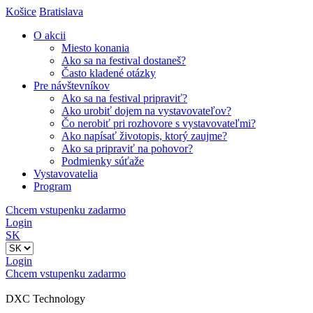
Košice
Bratislava
O akcii
Miesto konania
Ako sa na festival dostaneš?
Často kladené otázky
Pre návštevníkov
Ako sa na festival pripraviť?
Ako urobiť dojem na vystavovateľov?
Čo nerobiť pri rozhovore s vystavovateľmi?
Ako napísať životopis, ktorý zaujme?
Ako sa pripraviť na pohovor?
Podmienky súťaže
Vystavovatelia
Program
Chcem vstupenku zadarmo
Login
SK
Login
Chcem vstupenku zadarmo
DXC Technology