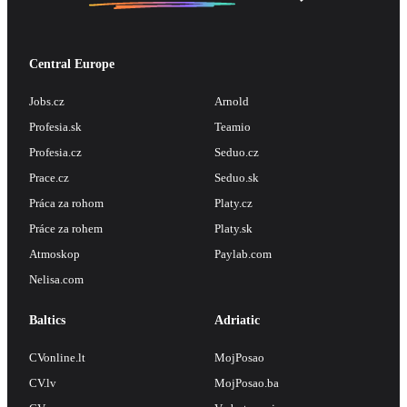
Central Europe
Jobs.cz
Arnold
Profesia.sk
Teamio
Profesia.cz
Seduo.cz
Prace.cz
Seduo.sk
Práca za rohom
Platy.cz
Práce za rohem
Platy.sk
Atmoskop
Paylab.com
Nelisa.com
Baltics
Adriatic
CVonline.lt
MojPosao
CV.lv
MojPosao.ba