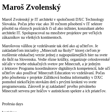
Maroš Zvolenský
Maroš Zvolenský je IT architekt v spoločnosti DXC Technology
Slovakia. Počas jeho viac ako 30 ročnom pôsobení v IT sektore
pôsobil na rôznych pozíciách či už ako inžinier, konzultant alebo
architekt IT. Spolupracoval na množstve projektov pre veľkých
zákazníkov na všetkých kontinentoch.
Marošovou vášňou je vzdelávanie tak detí ako aj učiteľov. Je
zakladateľom iniciatívy „Minecraft na školy!“ ktorej cieľom je
rozšírenie edukačnej verzie jednej z najpopulárnejších hier na svete
do škôl na Slovensku. Vedie rôzne krúžky, organizuje celoslovenské
súťaže v tvorbe edukačných svetov pre Minecraft, a je jedným
z lektorov Programu koordinátorov digitálnych kompetencií, kde učí
učiteľov ako používať Minecraft Education vo vzdelávaní. Počas
jeho pôsobenia v projekte Zážitková hodina informatiky v DXC
pomohol niekoľkým stovkám detí s prvými krokmi vo svete
programovania. Zároveň je aj zakladateľ prvého privátneho
Minecraft servera pre hráčov v autistickom spektre a ich priateľov.
Profesia days