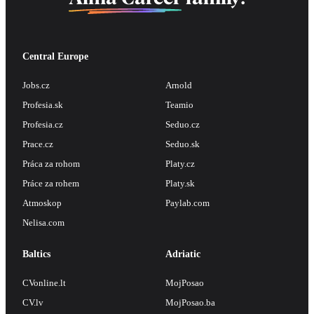
Central Europe
Jobs.cz
Arnold
Profesia.sk
Teamio
Profesia.cz
Seduo.cz
Prace.cz
Seduo.sk
Práca za rohom
Platy.cz
Práce za rohem
Platy.sk
Atmoskop
Paylab.com
Nelisa.com
Baltics
Adriatic
CVonline.lt
MojPosao
CV.lv
MojPosao.ba