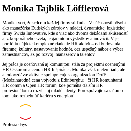
Monika Tajblik Löfflerová
Monika verí, že srdcom každej firmy sú ľudia. V súčasnosti pôsobí
ako manažérka Ľudských zdrojov v mladej, dynamickej logistickej
firmy Swida Innovative, kde s viac ako dvoma dekádami skúseností
aj z korporátneho sveta, je garantom výsledkov a inovácií. V jej
portfóliu nájdete komplexné riadenie HR aktivít – od budovania
firemnej kultúry, nastavovanie hodnôt, cez úspešný nábor a výber
zamestnancov, až po rozvoj manažérov a talentov.
Jej práca je oceňovaná aj komunitou: stála za projektmi ocenenými
HR Oskarom a cenou HR Inšpirácia. Monika však nielen riadi, ale
aj odovzdáva: aktívne spolupracuje s organizáciou DofE
(Medzinárodná cena vojvodu z Edinburghu) , či HR komunitami
HR comm a Open HR forum, kde pomáha ďalším HR
profesionálom a rozvíja aj mladé talenty. Porozprávajte sa s ňou o
tom, ako rozbehnúť kariéru s energiou!
Profesia days