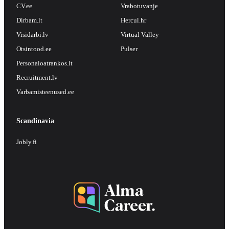
CV.ee
Vrabotuvanje
Dirbam.lt
Hercul.hr
Visidarbi.lv
Virtual Valley
Otsintood.ee
Pulser
Personaloatrankos.lt
Recruitment.lv
Varbamisteenused.ee
Scandinavia
Jobly.fi