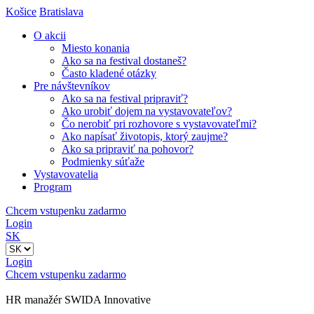
Košice
Bratislava
O akcii
Miesto konania
Ako sa na festival dostaneš?
Často kladené otázky
Pre návštevníkov
Ako sa na festival pripraviť?
Ako urobiť dojem na vystavovateľov?
Čo nerobiť pri rozhovore s vystavovateľmi?
Ako napísať životopis, ktorý zaujme?
Ako sa pripraviť na pohovor?
Podmienky súťaže
Vystavovatelia
Program
Chcem vstupenku zadarmo
Login
SK
Login
Chcem vstupenku zadarmo
HR manažér SWIDA Innovative