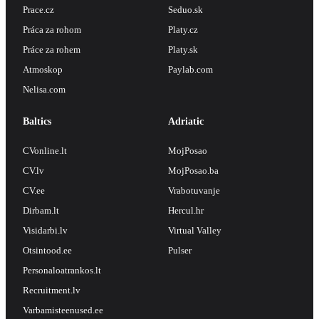
Prace.cz
Seduo.sk
Práca za rohom
Platy.cz
Práce za rohem
Platy.sk
Atmoskop
Paylab.com
Nelisa.com
Baltics
Adriatic
CVonline.lt
MojPosao
CV.lv
MojPosao.ba
CV.ee
Vrabotuvanje
Dirbam.lt
Hercul.hr
Visidarbi.lv
Virtual Valley
Otsintood.ee
Pulser
Personaloatrankos.lt
Recruitment.lv
Varbamisteenused.ee