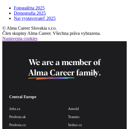
Fotogaléria 2025
Demografia 2025
Naj vystavovateľ 2025
© Alma Career Slovakia s.r.o.
Člen skupiny Alma Career. Všechna práva vyhrazena.
Nastavenia cookies
We are a member of
Alma Career
family.
Central Europe
Jobs.cz
Arnold
Profesia.sk
Teamio
Profesia.cz
Seduo.cz