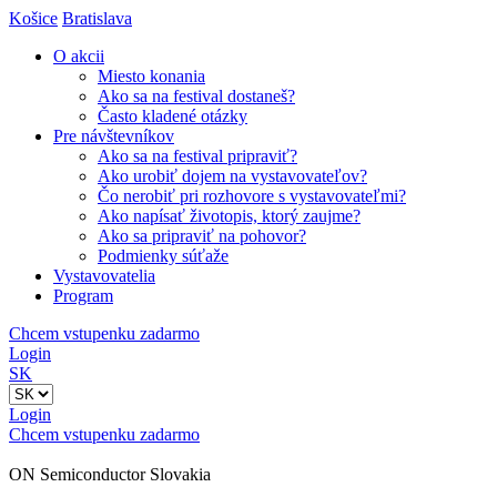
Košice
Bratislava
O akcii
Miesto konania
Ako sa na festival dostaneš?
Často kladené otázky
Pre návštevníkov
Ako sa na festival pripraviť?
Ako urobiť dojem na vystavovateľov?
Čo nerobiť pri rozhovore s vystavovateľmi?
Ako napísať životopis, ktorý zaujme?
Ako sa pripraviť na pohovor?
Podmienky súťaže
Vystavovatelia
Program
Chcem vstupenku zadarmo
Login
SK
Login
Chcem vstupenku zadarmo
ON Semiconductor Slovakia