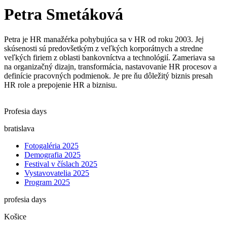
Petra Smetáková
Petra je HR manažérka pohybujúca sa v HR od roku 2003. Jej
skúsenosti sú predovšetkým z veľkých korporátnych a stredne
veľkých firiem z oblasti bankovníctva a technológií. Zameriava sa
na organizačný dizajn, transformácia, nastavovanie HR procesov a
definície pracovných podmienok. Je pre ňu dôležitý biznis presah
HR role a prepojenie HR a biznisu.
Profesia days
bratislava
Fotogaléria 2025
Demografia 2025
Festival v číslach 2025
Vystavovatelia 2025
Program 2025
profesia days
Košice