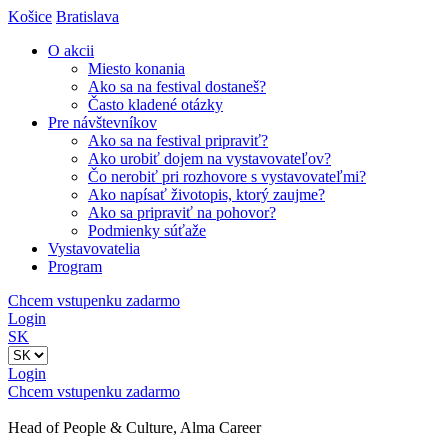
Košice
Bratislava
O akcii
Miesto konania
Ako sa na festival dostaneš?
Často kladené otázky
Pre návštevníkov
Ako sa na festival pripraviť?
Ako urobiť dojem na vystavovateľov?
Čo nerobiť pri rozhovore s vystavovateľmi?
Ako napísať životopis, ktorý zaujme?
Ako sa pripraviť na pohovor?
Podmienky súťaže
Vystavovatelia
Program
Chcem vstupenku zadarmo
Login
SK
Login
Chcem vstupenku zadarmo
Head of People & Culture, Alma Career