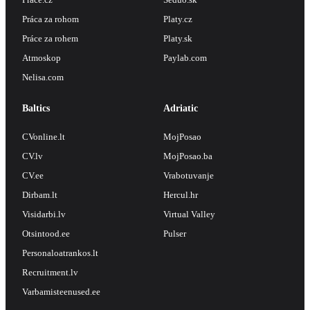
Práca za rohom
Platy.cz
Práce za rohem
Platy.sk
Atmoskop
Paylab.com
Nelisa.com
Baltics
Adriatic
CVonline.lt
MojPosao
CV.lv
MojPosao.ba
CV.ee
Vrabotuvanje
Dirbam.lt
Hercul.hr
Visidarbi.lv
Virtual Valley
Otsintood.ee
Pulser
Personaloatrankos.lt
Recruitment.lv
Varbamisteenused.ee