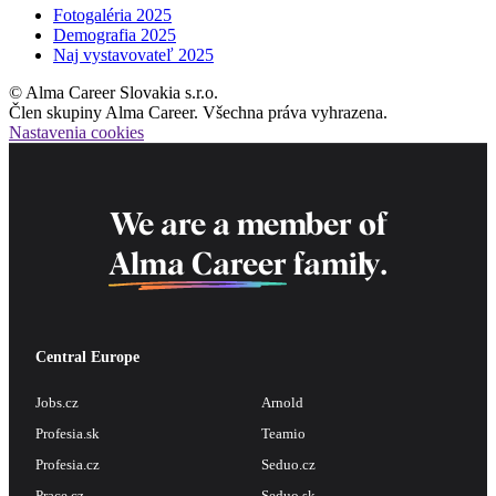
Fotogaléria 2025
Demografia 2025
Naj vystavovateľ 2025
© Alma Career Slovakia s.r.o.
Člen skupiny Alma Career. Všechna práva vyhrazena.
Nastavenia cookies
We are a member of
Alma Career
family.
Central Europe
Jobs.cz
Arnold
Profesia.sk
Teamio
Profesia.cz
Seduo.cz
Prace.cz
Seduo.sk