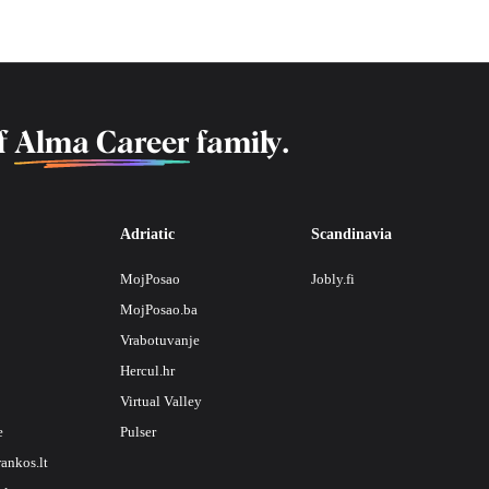
f
Alma Career
family.
Adriatic
Scandinavia
MojPosao
Jobly.fi
MojPosao.ba
Vrabotuvanje
Hercul.hr
Virtual Valley
e
Pulser
rankos.lt