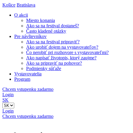
Košice
Bratislava
O akcii
Miesto konania
Ako sa na festival dostaneš?
Často kladené otázky
Pre návštevníkov
Ako sa na festival pripraviť?
Ako urobiť dojem na vystavovateľov?
Čo nerobiť pri rozhovore s vystavovateľmi?
Ako napísať životopis, ktorý zaujme?
Ako sa pripraviť na pohovor?
Podmienky súťaže
Vystavovatelia
Program
Chcem vstupenku zadarmo
Login
SK
Login
Chcem vstupenku zadarmo