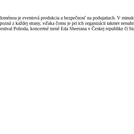
doménou je eventová produkcia a bezpečnosť na podujatiach. ​V minulos
pozná z každej strany, vďaka čomu je pri ich organizácii takmer nenahr
estival Pohoda, koncertné turné Eda Sheerana v Českej republike či Star