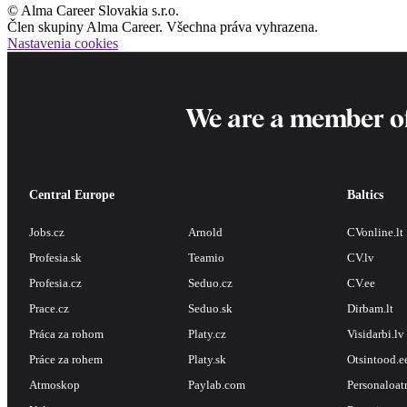
© Alma Career Slovakia s.r.o.
Člen skupiny Alma Career. Všechna práva vyhrazena.
Nastavenia cookies
We are a member o
Central Europe
Baltics
Jobs.cz
Arnold
CVonline.lt
Profesia.sk
Teamio
CV.lv
Profesia.cz
Seduo.cz
CV.ee
Prace.cz
Seduo.sk
Dirbam.lt
Práca za rohom
Platy.cz
Visidarbi.lv
Práce za rohem
Platy.sk
Otsintood.e
Atmoskop
Paylab.com
Personaloat