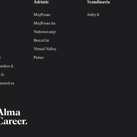
Adriatic
Scandinavia
MojPosao
Jobly.fi
MojPosao.ba
Vrabotuvanje
Hercul.hr
Virtual Valley
e
Pulser
rankos.lt
.lv
nused.ee