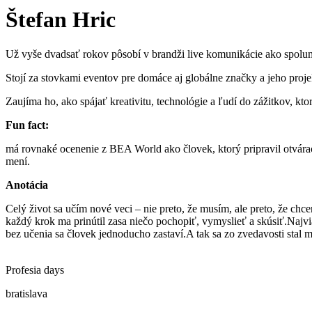
Štefan Hric
Už vyše dvadsať rokov pôsobí v brandži live komunikácie ako spoluma
Stojí za stovkami eventov pre domáce aj globálne značky a jeho proje
Zaujíma ho, ako spájať kreativitu, technológie a ľudí do zážitkov, kt
Fun fact:
má rovnaké ocenenie z BEA World ako človek, ktorý pripravil otvárací
mení.
Anotácia
Celý život sa učím nové veci – nie preto, že musím, ale preto, že ch
každý krok ma prinútil zasa niečo pochopiť, vymyslieť a skúsiť.Najvi
bez učenia sa človek jednoducho zastaví.A tak sa zo zvedavosti stal mô
Profesia days
bratislava