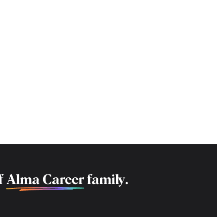
f
Alma Career
family.