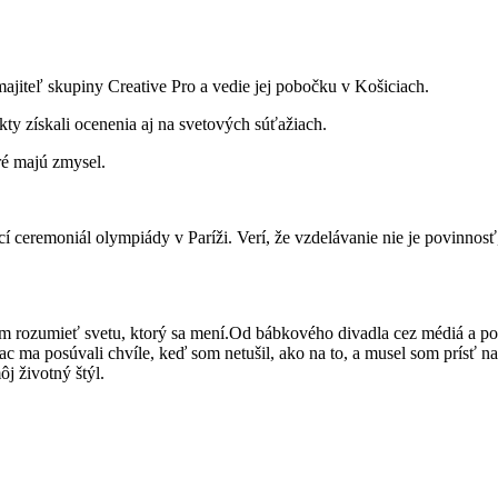
jiteľ skupiny Creative Pro a vedie jej pobočku v Košiciach.
kty získali ocenenia aj na svetových súťažiach.
oré majú zmysel.
 ceremoniál olympiády v Paríži. Verí, že vzdelávanie nie je povinnosť,
cem rozumieť svetu, ktorý sa mení.Od bábkového divadla cez médiá a pod
ac ma posúvali chvíle, keď som netušil, ako na to, a musel som prísť n
j životný štýl.