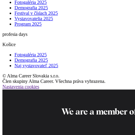
Fotogaléria 2025
Demografia 2025
Festival v číslach 2025
Vystavovatelia 2025
Program 2025
profesia days
Košice
Fotogaléria 2025
Demografia 2025
Naj vystavovateľ 2025
© Alma Career Slovakia s.r.o.
Člen skupiny Alma Career. Všechna práva vyhrazena.
Nastavenia cookies
We are a member o