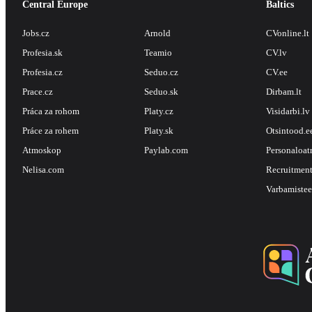
Central Europe
Baltics
Jobs.cz
Arnold
CVonline.lt
Profesia.sk
Teamio
CV.lv
Profesia.cz
Seduo.cz
CV.ee
Prace.cz
Seduo.sk
Dirbam.lt
Práca za rohom
Platy.cz
Visidarbi.lv
Práce za rohem
Platy.sk
Otsintood.e
Atmoskop
Paylab.com
Personaloat
Nelisa.com
Recruitment
Varbamistee