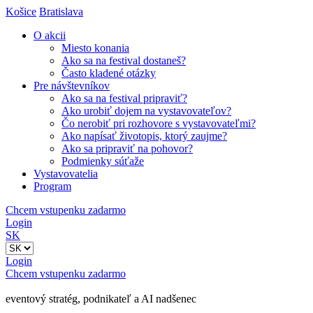
Košice
Bratislava
O akcii
Miesto konania
Ako sa na festival dostaneš?
Často kladené otázky
Pre návštevníkov
Ako sa na festival pripraviť?
Ako urobiť dojem na vystavovateľov?
Čo nerobiť pri rozhovore s vystavovateľmi?
Ako napísať životopis, ktorý zaujme?
Ako sa pripraviť na pohovor?
Podmienky súťaže
Vystavovatelia
Program
Chcem vstupenku zadarmo
Login
SK
Login
Chcem vstupenku zadarmo
eventový stratég, podnikateľ a AI nadšenec