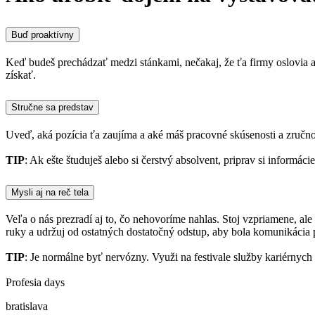
Buď proaktívny
Keď budeš prechádzať medzi stánkami, nečakaj, že ťa firmy oslovia a
získať.
Stručne sa predstav
Uveď, aká pozícia ťa zaujíma a aké máš pracovné skúsenosti a zručnosti
TIP
: Ak ešte študuješ alebo si čerstvý absolvent, priprav si inform
Mysli aj na reč tela
Veľa o nás prezradí aj to, čo nehovoríme nahlas. Stoj vzpriamene, al
ruky a udržuj od ostatných dostatočný odstup, aby bola komunikácia p
TIP
: Je normálne byť nervózny. Využi na festivale služby kariérnych
Profesia days
bratislava