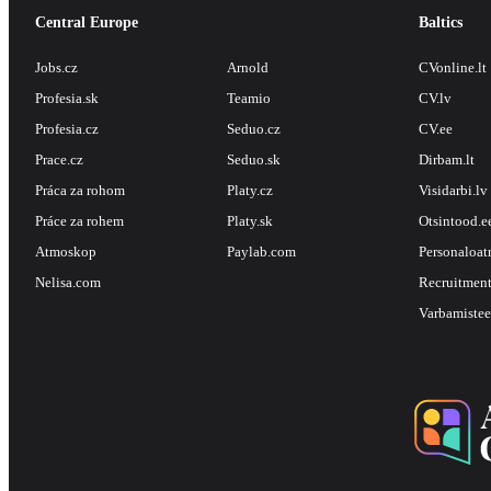
Central Europe
Baltics
Jobs.cz
Arnold
CVonline.lt
Profesia.sk
Teamio
CV.lv
Profesia.cz
Seduo.cz
CV.ee
Prace.cz
Seduo.sk
Dirbam.lt
Práca za rohom
Platy.cz
Visidarbi.lv
Práce za rohem
Platy.sk
Otsintood.e
Atmoskop
Paylab.com
Personaloat
Nelisa.com
Recruitment
Varbamistee