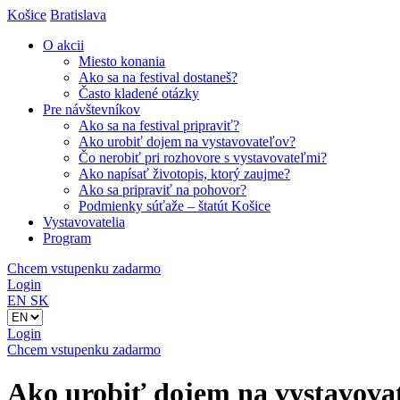
Košice
Bratislava
O akcii
Miesto konania
Ako sa na festival dostaneš?
Často kladené otázky
Pre návštevníkov
Ako sa na festival pripraviť?
Ako urobiť dojem na vystavovateľov?
Čo nerobiť pri rozhovore s vystavovateľmi?
Ako napísať životopis, ktorý zaujme?
Ako sa pripraviť na pohovor?
Podmienky súťaže – štatút Košice
Vystavovatelia
Program
Chcem vstupenku zadarmo
Login
EN
SK
Login
Chcem vstupenku zadarmo
Ako urobiť dojem na vystavova