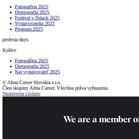
Fotogaléria 2025
Demografia 2025
Festival v číslach 2025
Vystavovatelia 2025
Program 2025
profesia days
Košice
Fotogaléria 2025
Demografia 2025
Naj vystavovateľ 2025
© Alma Career Slovakia s.r.o.
Člen skupiny Alma Career. Všechna práva vyhrazena.
Nastavenia cookies
We are a member o