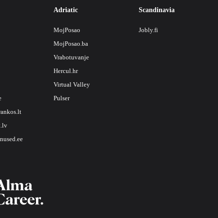
Adriatic
Scandinavia
MojPosao
Jobly.fi
MojPosao.ba
Vrabotuvanje
Hercul.hr
Virtual Valley
e
Pulser
rankos.lt
.lv
nused.ee