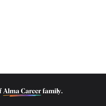
f
Alma Career
family.