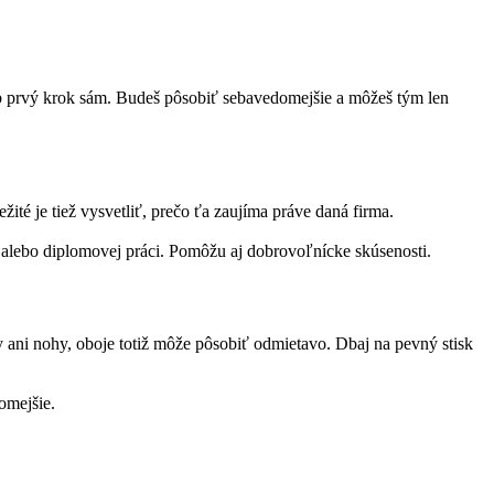
rob prvý krok sám. Budeš pôsobiť sebavedomejšie a môžeš tým len
žité je tiež vysvetliť, prečo ťa zaujíma práve daná firma.
h alebo diplomovej práci. Pomôžu aj dobrovoľnícke skúsenosti.
y ani nohy, oboje totiž môže pôsobiť odmietavo. Dbaj na pevný stisk
omejšie.