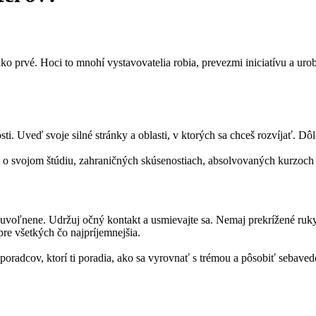
ko prvé. Hoci to mnohí vystavovatelia robia, prevezmi iniciatívu a u
. Uveď svoje silné stránky a oblasti, v ktorých sa chceš rozvíjať. Dôle
ácie o svojom štúdiu, zahraničných skúsenostiach, absolvovaných kurzoc
e uvoľnene. Udržuj očný kontakt a usmievajte sa. Nemaj prekrížené ruk
re všetkých čo najpríjemnejšia.
 poradcov, ktorí ti poradia, ako sa vyrovnať s trémou a pôsobiť sebaved