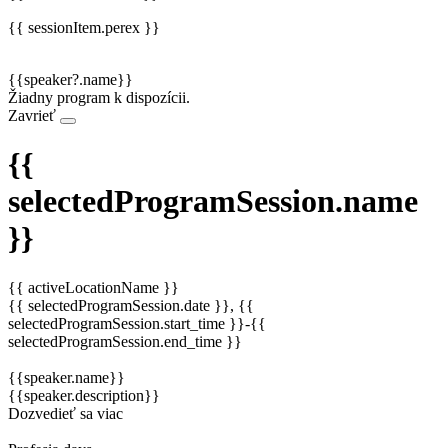
{{ sessionItem.perex }}
{{speaker?.name}}
Žiadny program k dispozícii.
Zavrieť
{{
selectedProgramSession.name
}}
{{ activeLocationName }}
{{ selectedProgramSession.date }}, {{
selectedProgramSession.start_time }}-{{
selectedProgramSession.end_time }}
{{speaker.name}}
{{speaker.description}}
Dozvedieť sa viac