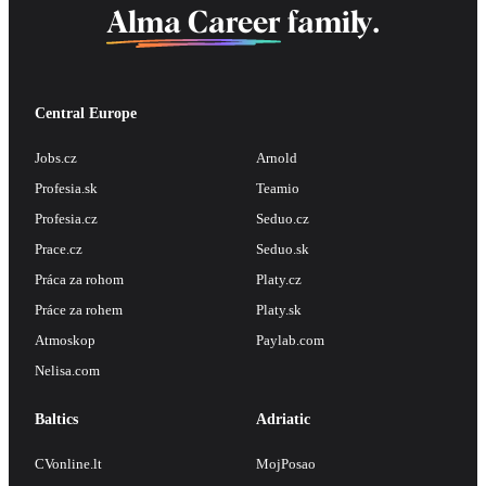
Alma Career
family.
Central Europe
Jobs.cz
Arnold
Profesia.sk
Teamio
Profesia.cz
Seduo.cz
Prace.cz
Seduo.sk
Práca za rohom
Platy.cz
Práce za rohem
Platy.sk
Atmoskop
Paylab.com
Nelisa.com
Baltics
Adriatic
CVonline.lt
MojPosao