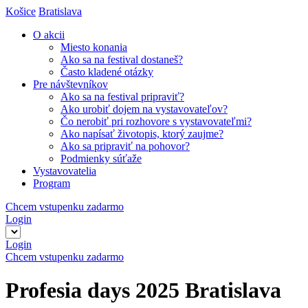
Košice
Bratislava
O akcii
Miesto konania
Ako sa na festival dostaneš?
Často kladené otázky
Pre návštevníkov
Ako sa na festival pripraviť?
Ako urobiť dojem na vystavovateľov?
Čo nerobiť pri rozhovore s vystavovateľmi?
Ako napísať životopis, ktorý zaujme?
Ako sa pripraviť na pohovor?
Podmienky súťaže
Vystavovatelia
Program
Chcem vstupenku zadarmo
Login
Login
Chcem vstupenku zadarmo
Profesia days 2025 Bratislava