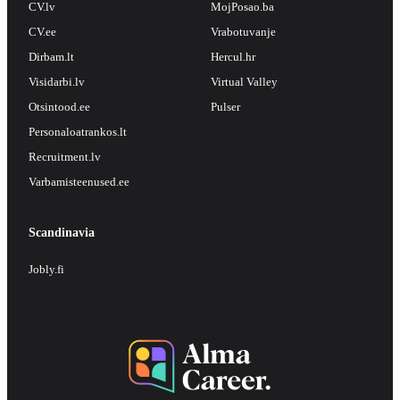
CV.lv
MojPosao.ba
CV.ee
Vrabotuvanje
Dirbam.lt
Hercul.hr
Visidarbi.lv
Virtual Valley
Otsintood.ee
Pulser
Personaloatrankos.lt
Recruitment.lv
Varbamisteenused.ee
Scandinavia
Jobly.fi