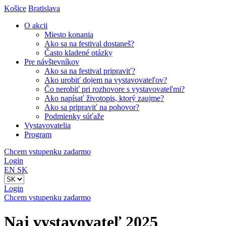
Košice
Bratislava
O akcii
Miesto konania
Ako sa na festival dostaneš?
Často kladené otázky
Pre návštevníkov
Ako sa na festival pripraviť?
Ako urobiť dojem na vystavovateľov?
Čo nerobiť pri rozhovore s vystavovateľmi?
Ako napísať životopis, ktorý zaujme?
Ako sa pripraviť na pohovor?
Podmienky súťaže
Vystavovatelia
Program
Chcem vstupenku zadarmo
Login
EN
SK
Login
Chcem vstupenku zadarmo
Naj vystavovateľ 2025