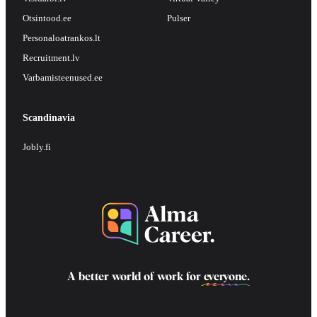
Otsintood.ee
Pulser
Personaloatrankos.lt
Recruitment.lv
Varbamisteenused.ee
Scandinavia
Jobly.fi
A better world of work for
everyone
.