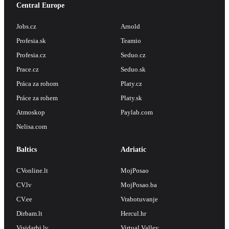
Central Europe
Jobs.cz
Arnold
Profesia.sk
Teamio
Profesia.cz
Seduo.cz
Prace.cz
Seduo.sk
Práca za rohom
Platy.cz
Práce za rohem
Platy.sk
Atmoskop
Paylab.com
Nelisa.com
Baltics
Adriatic
CVonline.lt
MojPosao
CV.lv
MojPosao.ba
CV.ee
Vrabotuvanje
Dirbam.lt
Hercul.hr
Visidarbi.lv
Virtual Valley