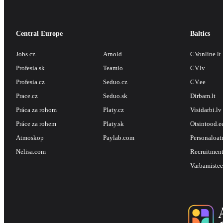
Central Europe
Baltics
Jobs.cz
Arnold
CVonline.lt
Profesia.sk
Teamio
CV.lv
Profesia.cz
Seduo.cz
CV.ee
Prace.cz
Seduo.sk
Dirbam.lt
Práca za rohom
Platy.cz
Visidarbi.lv
Práce za rohem
Platy.sk
Otsintood.e
Atmoskop
Paylab.com
Personaloat
Nelisa.com
Recruitment
Varbamistee