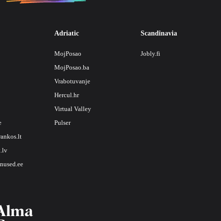
Adriatic
Scandinavia
MojPosao
Jobly.fi
MojPosao.ba
Vrabotuvanje
Hercul.hr
Virtual Valley
e
Pulser
rankos.lt
.lv
nused.ee