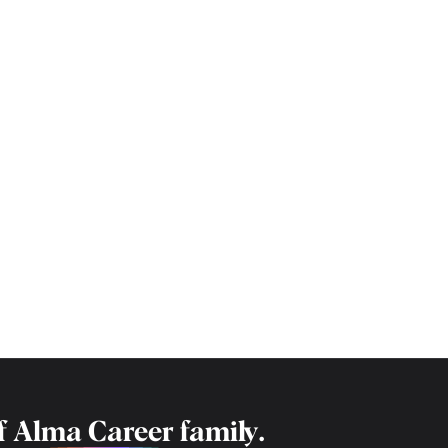
f
Alma Career
family.