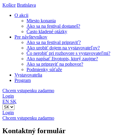
Košice
Bratislava
O akcii
Miesto konania
Ako sa na festival dostaneš?
Často kladené otázky
Pre návštevníkov
Ako sa na festival pripraviť?
Ako urobiť dojem na vystavovateľov?
Čo nerobiť pri rozhovore s vystavovateľmi?
Ako napísať životopis, ktorý zaujme?
Ako sa pripraviť na pohovor?
Podmienky súťaže
Vystavovatelia
Program
Chcem vstupenku zadarmo
Login
EN
SK
Login
Chcem vstupenku zadarmo
Kontaktný formulár