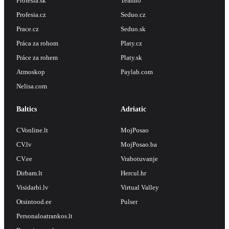
Profesia.sk
Teamio
Profesia.cz
Seduo.cz
Prace.cz
Seduo.sk
Práca za rohom
Platy.cz
Práce za rohem
Platy.sk
Atmoskop
Paylab.com
Nelisa.com
Baltics
Adriatic
CVonline.lt
MojPosao
CV.lv
MojPosao.ba
CV.ee
Vrabotuvanje
Dirbam.lt
Hercul.hr
Visidarbi.lv
Virtual Valley
Otsintood.ee
Pulser
Personaloatrankos.lt