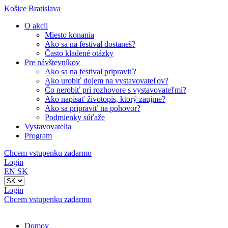
Košice
Bratislava
O akcii
Miesto konania
Ako sa na festival dostaneš?
Často kladené otázky
Pre návštevníkov
Ako sa na festival pripraviť?
Ako urobiť dojem na vystavovateľov?
Čo nerobiť pri rozhovore s vystavovateľmi?
Ako napísať životopis, ktorý zaujme?
Ako sa pripraviť na pohovor?
Podmienky súťaže
Vystavovatelia
Program
Chcem vstupenku zadarmo
Login
EN
SK
Login
Chcem vstupenku zadarmo
Domov