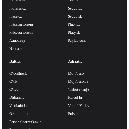
Profesia.sk
Teamio
Profesia.cz
Seduo.cz
Prace.cz
Seduo.sk
Práca za rohom
Platy.cz
Práce za rohem
Platy.sk
Atmoskop
Paylab.com
Nelisa.com
Baltics
Adriatic
CVonline.lt
MojPosao
CV.lv
MojPosao.ba
CV.ee
Vrabotuvanje
Dirbam.lt
Hercul.hr
Visidarbi.lv
Virtual Valley
Otsintood.ee
Pulser
Personaloatrankos.lt