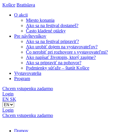
Košice
Bratislava
O akcii
Miesto konania
Ako sa na festival dostaneš?
Často kladené otázky
Pre návštevníkov
Ako sa na festival pripraviť?
Ako urobiť dojem na vystavovateľov?
Čo nerobiť pri rozhovore s vystavovateľmi?
Ako napísať životopis, ktorý zaujme?
Ako sa pripraviť na pohovor?
Podmienky súťaže – štatút Košice
Vystavovatelia
Program
Chcem vstupenku zadarmo
Login
EN
SK
Login
Chcem vstupenku zadarmo
Domov