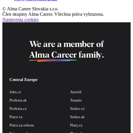
© Alma Career Slovakia s.r.o.
Člen skupiny Alma Career. Všechna práva vyhrazena.
Nastavenia cookies
We are a member of
Alma Career
family.
Central Europe
Jobs.cz
Arnold
Profesia.sk
Teamio
Profesia.cz
Seduo.cz
Prace.cz
Seduo.sk
Práca za rohom
Platy.cz