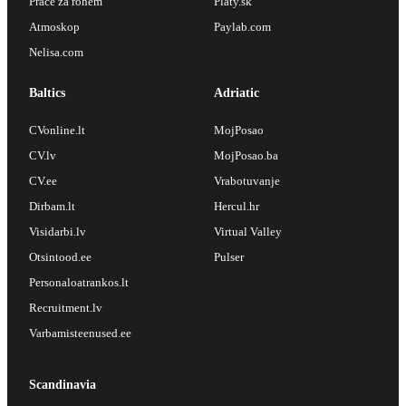
Práce za rohem
Platy.sk
Atmoskop
Paylab.com
Nelisa.com
Baltics
Adriatic
CVonline.lt
MojPosao
CV.lv
MojPosao.ba
CV.ee
Vrabotuvanje
Dirbam.lt
Hercul.hr
Visidarbi.lv
Virtual Valley
Otsintood.ee
Pulser
Personaloatrankos.lt
Recruitment.lv
Varbamisteenused.ee
Scandinavia