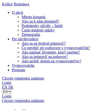
Košice
Bratislava
O akcii
Miesto konania
Ako sa k nám dostaneš?
Podmienky súťaže – štatút
Často kladené otázky
Demografia
Pre návštevníkov
Ako sa na festival pripraviť?
Čo nerobiť pri rozhovore s vystavovateľmi?
Ako napísať životopis, ktorý zaujme?
Ako sa pripraviť na pohovor?
Ako urobiť dojem na vystavovateľov?
Vystavovatelia
Program
Chcem vstupenku zadarmo
Login
EN
SK
Login
Chcem vstupenku zadarmo