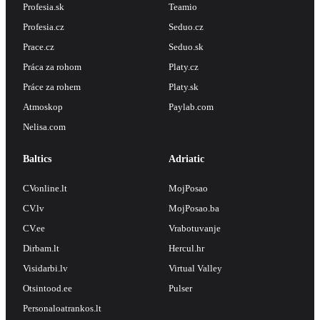
Profesia.sk
Teamio
Profesia.cz
Seduo.cz
Prace.cz
Seduo.sk
Práca za rohom
Platy.cz
Práce za rohem
Platy.sk
Atmoskop
Paylab.com
Nelisa.com
Baltics
Adriatic
CVonline.lt
MojPosao
CV.lv
MojPosao.ba
CV.ee
Vrabotuvanje
Dirbam.lt
Hercul.hr
Visidarbi.lv
Virtual Valley
Otsintood.ee
Pulser
Personaloatrankos.lt