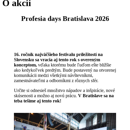
O akcii
Profesia days Bratislava 2026
16. ročník najväčšieho festivalu príležitostí na
Slovensku sa vracia aj tento rok s overeným
konceptom,
vďaka ktorému bude ľuďom ešte bližšie
ako kedykoľvek predtým. Bude postavený na otvorenej
komunikácii medzi všetkými návštevníkmi,
zamestnávateľmi a odborníkmi z rôznych sfér.
Určite si odnesieš množstvo nápadov a inšpirácie, nové
skúsenosti a možno aj novú prácu.
V Bratislave sa na
teba tešíme aj tento rok!