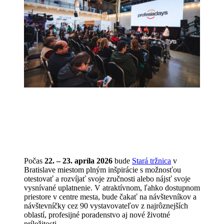
Počas
22. – 23. apríla 2026
bude
Stará tržnica
v
Bratislave miestom plným inšpirácie s možnosťou
otestovať a rozvíjať svoje zručnosti alebo nájsť svoje
vysnívané uplatnenie. V atraktívnom, ľahko dostupnom
priestore v centre mesta, bude čakať na návštevníkov a
návštevníčky cez 90 vystavovateľov z najrôznejších
oblastí, profesijné poradenstvo aj nové životné
príležitosti.