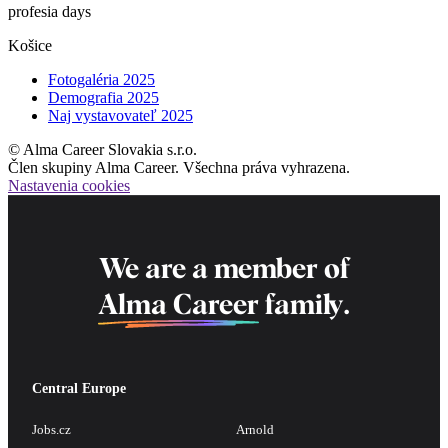
profesia days
Košice
Fotogaléria 2025
Demografia 2025
Naj vystavovateľ 2025
© Alma Career Slovakia s.r.o.
Člen skupiny Alma Career. Všechna práva vyhrazena.
Nastavenia cookies
We are a member of
Alma Career
family.
Central Europe
Jobs.cz
Arnold