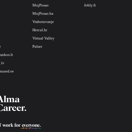
MojPosao
Jobly.fi
MojPosao.ba
Vrabotuvanje
Hercul.hr
Virtual Valley
e
Pulser
rankos.lt
.lv
nused.ee
f work for
everyone
.