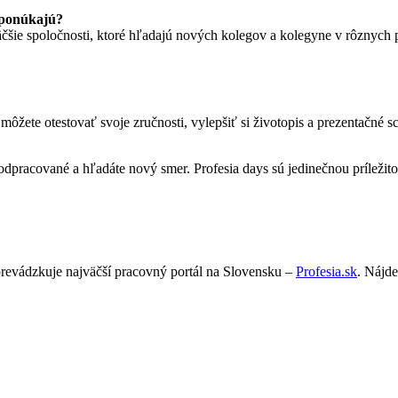
 ponúkajú?
čšie spoločnosti, ktoré hľadajú nových kolegov a kolegyne v rôznych 
í môžete otestovať svoje zručnosti, vylepšiť si životopis a prezentačné 
to odpracované a hľadáte nový smer. Profesia days sú jedinečnou prílež
prevádzkuje najväčší pracovný portál na Slovensku –
Profesia.sk
. Nájde