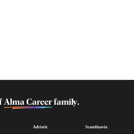
f
Alma Career
family.
Adriatic
Scandinavia