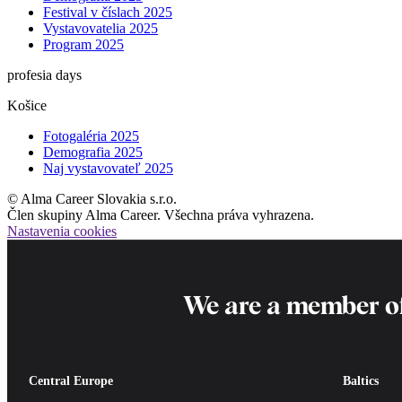
Festival v číslach 2025
Vystavovatelia 2025
Program 2025
profesia days
Košice
Fotogaléria 2025
Demografia 2025
Naj vystavovateľ 2025
© Alma Career Slovakia s.r.o.
Člen skupiny Alma Career. Všechna práva vyhrazena.
Nastavenia cookies
We are a member o
Central Europe
Baltics