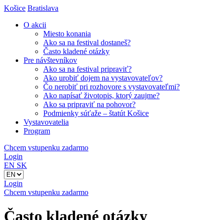
Košice
Bratislava
O akcii
Miesto konania
Ako sa na festival dostaneš?
Často kladené otázky
Pre návštevníkov
Ako sa na festival pripraviť?
Ako urobiť dojem na vystavovateľov?
Čo nerobiť pri rozhovore s vystavovateľmi?
Ako napísať životopis, ktorý zaujme?
Ako sa pripraviť na pohovor?
Podmienky súťaže – štatút Košice
Vystavovatelia
Program
Chcem vstupenku zadarmo
Login
EN
SK
Login
Chcem vstupenku zadarmo
Často kladené otázky