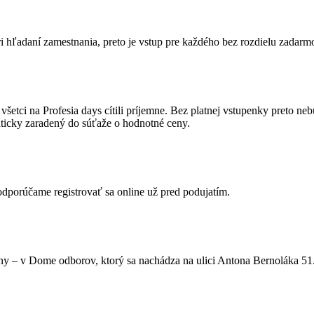
i hľadaní zamestnania, preto je vstup pre každého bez rozdielu zadarmo
šetci na Profesia days cítili príjemne. Bez platnej vstupenky preto ne
maticky zaradený do súťaže o hodnotné ceny.
 odporúčame registrovať sa online už pred podujatím.
iliny – v Dome odborov, ktorý sa nachádza na ulici Antona Bernoláka 51