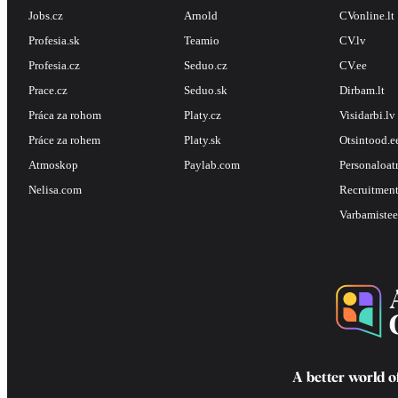
Jobs.cz
Arnold
CVonline.lt
Profesia.sk
Teamio
CV.lv
Profesia.cz
Seduo.cz
CV.ee
Prace.cz
Seduo.sk
Dirbam.lt
Práca za rohom
Platy.cz
Visidarbi.lv
Práce za rohem
Platy.sk
Otsintood.e
Atmoskop
Paylab.com
Personaloat
Nelisa.com
Recruitment
Varbamistee
A better world o