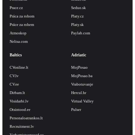
Prace.cz
Seduo.sk
Práca za rohom
Platy.cz
Práce za rohem
Platy.sk
Atmoskop
Paylab.com
Nelisa.com
Baltics
Adriatic
CVonline.lt
MojPosao
CV.lv
MojPosao.ba
CV.ee
Vrabotuvanje
Dirbam.lt
Hercul.hr
Visidarbi.lv
Virtual Valley
Otsintood.ee
Pulser
Personaloatrankos.lt
Recruitment.lv
Varbamisteenused.ee