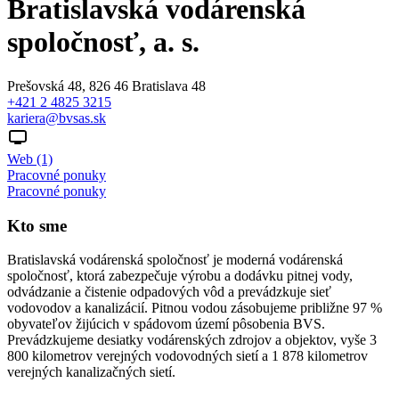
Bratislavská vodárenská
spoločnosť, a. s.
Prešovská 48, 826 46 Bratislava 48
+421 2 4825 3215
kariera@bvsas.sk
Web (1)
Pracovné ponuky
Pracovné ponuky
Kto sme
Bratislavská vodárenská spoločnosť je moderná vodárenská
spoločnosť, ktorá zabezpečuje výrobu a dodávku pitnej vody,
odvádzanie a čistenie odpadových vôd a prevádzkuje sieť
vodovodov a kanalizácií. Pitnou vodou zásobujeme približne 97 %
obyvateľov žijúcich v spádovom území pôsobenia BVS.
Prevádzkujeme desiatky vodárenských zdrojov a objektov, vyše 3
800 kilometrov verejných vodovodných sietí a 1 878 kilometrov
verejných kanalizačných sietí.