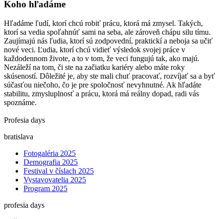
Koho hľadáme
Hľadáme ľudí, ktorí chcú robiť prácu, ktorá má zmysel. Takých,
ktorí sa vedia spoľahnúť sami na seba, ale zároveň chápu silu tímu.
Zaujímajú nás ľudia, ktorí sú zodpovední, praktickí a neboja sa učiť
nové veci. Ľudia, ktorí chcú vidieť výsledok svojej práce v
každodennom živote, a to v tom, že veci fungujú tak, ako majú.
Nezáleží na tom, či ste na začiatku kariéry alebo máte roky
skúseností. Dôležité je, aby ste mali chuť pracovať, rozvíjať sa a byť
súčasťou niečoho, čo je pre spoločnosť nevyhnutné. Ak hľadáte
stabilitu, zmysluplnosť a prácu, ktorá má reálny dopad, radi vás
spoznáme.
Profesia days
bratislava
Fotogaléria 2025
Demografia 2025
Festival v číslach 2025
Vystavovatelia 2025
Program 2025
profesia days