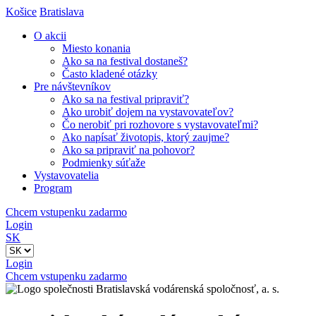
Košice
Bratislava
O akcii
Miesto konania
Ako sa na festival dostaneš?
Často kladené otázky
Pre návštevníkov
Ako sa na festival pripraviť?
Ako urobiť dojem na vystavovateľov?
Čo nerobiť pri rozhovore s vystavovateľmi?
Ako napísať životopis, ktorý zaujme?
Ako sa pripraviť na pohovor?
Podmienky súťaže
Vystavovatelia
Program
Chcem vstupenku zadarmo
Login
SK
Login
Chcem vstupenku zadarmo