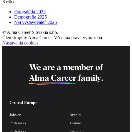
Košice
Fotogaléria 2025
Demografia 2025
Naj vystavovateľ 2025
© Alma Career Slovakia s.r.o.
Člen skupiny Alma Career. Všechna práva vyhrazena.
Nastavenia cookies
We are a member of
Alma Career
family.
Central Europe
Jobs.cz
Arnold
Profesia.sk
Teamio
Profesia.cz
Seduo.cz