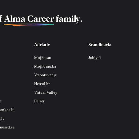
f
Alma Career
family.
Adriatic
Scandinavia
MojPosao
Jobly.fi
MojPosao.ba
Vrabotuvanje
Hercul.hr
Virtual Valley
e
Pulser
rankos.lt
.lv
nused.ee