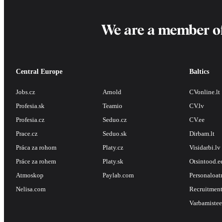
We are a member o
Central Europe
Baltics
Jobs.cz
Arnold
CVonline.lt
Profesia.sk
Teamio
CV.lv
Profesia.cz
Seduo.cz
CV.ee
Prace.cz
Seduo.sk
Dirbam.lt
Práca za rohom
Platy.cz
Visidarbi.lv
Práce za rohem
Platy.sk
Otsintood.e
Atmoskop
Paylab.com
Personaloat
Nelisa.com
Recruitment
Varbamistee