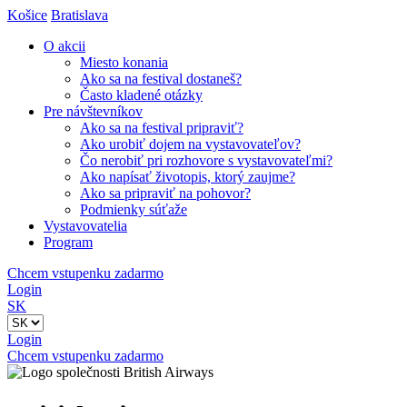
Košice
Bratislava
O akcii
Miesto konania
Ako sa na festival dostaneš?
Často kladené otázky
Pre návštevníkov
Ako sa na festival pripraviť?
Ako urobiť dojem na vystavovateľov?
Čo nerobiť pri rozhovore s vystavovateľmi?
Ako napísať životopis, ktorý zaujme?
Ako sa pripraviť na pohovor?
Podmienky súťaže
Vystavovatelia
Program
Chcem vstupenku zadarmo
Login
SK
Login
Chcem vstupenku zadarmo