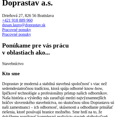
Doprastav a.s.
Drieňová 27, 826 56 Bratislava
+421 918 889 960
dusan.lauro@doprastav.sk
Pracovné ponuky
Pracovné ponuky
Ponúkame pre vás prácu
v oblastiach ako...
Stavebníctvo
Kto sme
Doprastav je moderná a stabilná stavebná spoločnosť s viac než
sedemdesiatročnou tradíciou, ktorá spája odborné know-how,
špičkové technológie a profesionálny prístup našich odborníkov.
Naša história a výsledky nás zaraďujú medzi najvýznamnejších
hráčov slovenského stavebníctva, no skutočnou silou Doprastavu sú
naši zamestnanci – ich odbornosť, skúsenosti a odhodlanie prinášať
riešenia, ktoré posúvajú hranice možného. Sme hrdí na to, že
dokážeme ponúknuť komplexnú realizáciu stavieb akéhokoľvek