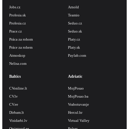
Jobs.cz
Arnold
Profesia.sk
Teamio
Profesia.cz
Seduo.cz
Prace.cz
Seduo.sk
Práca za rohom
Platy.cz
Práce za rohem
Platy.sk
Atmoskop
Paylab.com
Nelisa.com
Baltics
Adriatic
CVonline.lt
MojPosao
CV.lv
MojPosao.ba
CV.ee
Vrabotuvanje
Dirbam.lt
Hercul.hr
Visidarbi.lv
Virtual Valley
Otsintood.ee
Pulser