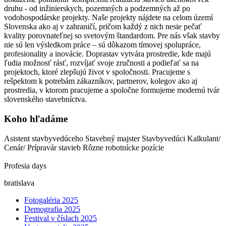
druhu - od inžinierskych, pozemných a podzemných až po
vodohospodárske projekty. Naše projekty nájdete na celom území
Slovenska ako aj v zahraničí, pričom každý z nich nesie pečať
kvality porovnateľnej so svetovým štandardom. Pre nás však stavby
nie sú len výsledkom práce – sú dôkazom tímovej spolupráce,
profesionality a inovácie. Doprastav vytvára prostredie, kde majú
ľudia možnosť rásť, rozvíjať svoje zručnosti a podieľať sa na
projektoch, ktoré zlepšujú život v spoločnosti. Pracujeme s
rešpektom k potrebám zákazníkov, partnerov, kolegov ako aj
prostredia, v ktorom pracujeme a spoločne formujeme modernú tvár
slovenského stavebníctva.
Koho hľadáme
Asistent stavbyvedúceho Stavebný majster Stavbyvedúci Kalkulant/
Cenár/ Prípravár stavieb Rôzne robotnícke pozície
Profesia days
bratislava
Fotogaléria 2025
Demografia 2025
Festival v číslach 2025