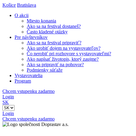
Košice
Bratislava
O akcii
Miesto konania
Ako sa na festival dostaneš?
Často kladené otázky
Pre návštevníkov
Ako sa na festival pripraviť?
Ako urobiť dojem na vystavovateľov?
Čo nerobiť pri rozhovore s vystavovateľmi?
Ako napísať životopis, ktorý zaujme?
Ako sa pripraviť na pohovor?
Podmienky súťaže
Vystavovatelia
Program
Chcem vstupenku zadarmo
Login
SK
Login
Chcem vstupenku zadarmo