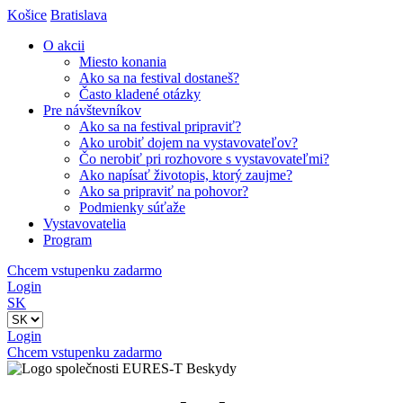
Košice
Bratislava
O akcii
Miesto konania
Ako sa na festival dostaneš?
Často kladené otázky
Pre návštevníkov
Ako sa na festival pripraviť?
Ako urobiť dojem na vystavovateľov?
Čo nerobiť pri rozhovore s vystavovateľmi?
Ako napísať životopis, ktorý zaujme?
Ako sa pripraviť na pohovor?
Podmienky súťaže
Vystavovatelia
Program
Chcem vstupenku zadarmo
Login
SK
Login
Chcem vstupenku zadarmo