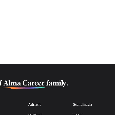
f
Alma Career
family.
Adriatic
Scandinavia