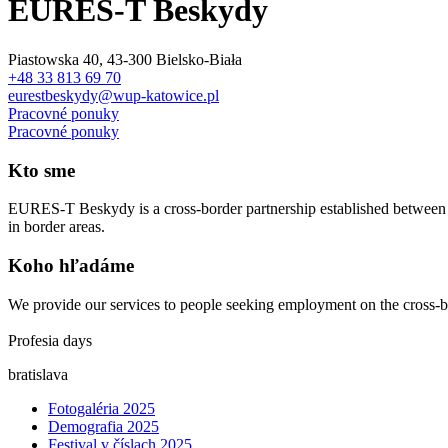
EURES-T Beskydy
Piastowska 40, 43-300 Bielsko-Biała
+48 33 813 69 70
eurestbeskydy@wup-katowice.pl
Pracovné ponuky
Pracovné ponuky
Kto sme
EURES-T Beskydy is a cross-border partnership established between Pol
in border areas.
Koho hľadáme
We provide our services to people seeking employment on the cross-b
Profesia days
bratislava
Fotogaléria 2025
Demografia 2025
Festival v číslach 2025