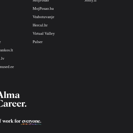
MojPosao
Jobly.fi
MojPosao.ba
Vrabotuvanje
Hercul.hr
Virtual Valley
e
Pulser
rankos.lt
.lv
nused.ee
f work for
everyone
.