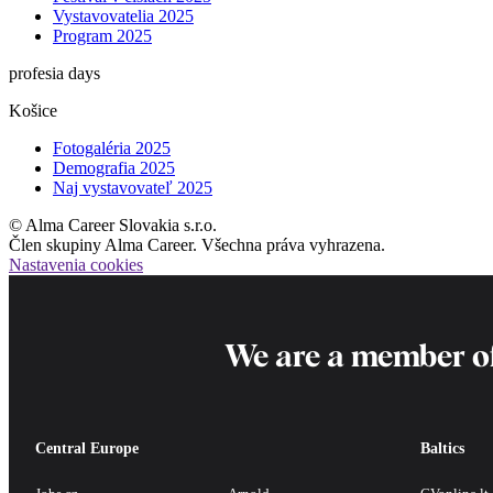
Vystavovatelia 2025
Program 2025
profesia days
Košice
Fotogaléria 2025
Demografia 2025
Naj vystavovateľ 2025
© Alma Career Slovakia s.r.o.
Člen skupiny Alma Career. Všechna práva vyhrazena.
Nastavenia cookies
We are a member o
Central Europe
Baltics