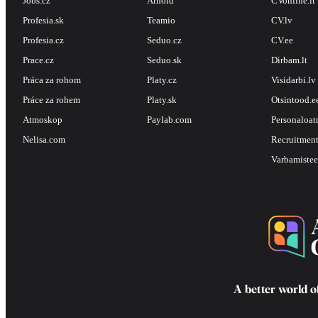
Jobs.cz
Arnold
CVonline.lt
Profesia.sk
Teamio
CV.lv
Profesia.cz
Seduo.cz
CV.ee
Prace.cz
Seduo.sk
Dirbam.lt
Práca za rohom
Platy.cz
Visidarbi.lv
Práce za rohem
Platy.sk
Otsintood.e
Atmoskop
Paylab.com
Personaloat
Nelisa.com
Recruitment
Varbamistee
A better world o