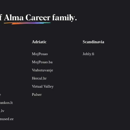
f
Alma Career
family.
Adriatic
Scandinavia
MojPosao
Jobly.fi
MojPosao.ba
Vrabotuvanje
Hercul.hr
Virtual Valley
e
Pulser
rankos.lt
.lv
nused.ee