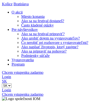
Košice
Bratislava
O akcii
Miesto konania
Ako sa na festival dostaneš?
Často kladené otázky
Pre návštevníkov
Ako sa na festival pripraviť?
Ako urobiť dojem na vystavovateľov?
Čo nerobiť pri rozhovore s vystavovateľmi?
Ako napísať životopis, ktorý zaujme?
Ako sa pripraviť na pohovor?
Podmienky súťaže
Vystavovatelia
Program
Chcem vstupenku zadarmo
Login
SK
Login
Chcem vstupenku zadarmo