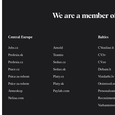
We are a member o
Central Europe
Baltics
Jobs.cz
Arnold
CVonline.lt
Profesia.sk
Teamio
CV.lv
Profesia.cz
Seduo.cz
CV.ee
Prace.cz
Seduo.sk
Dirbam.lt
Práca za rohom
Platy.cz
Visidarbi.lv
Práce za rohem
Platy.sk
Otsintood.e
Atmoskop
Paylab.com
Personaloat
Nelisa.com
Recruitment
Varbamistee