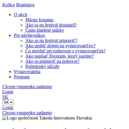
Košice
Bratislava
O akcii
Miesto konania
Ako sa na festival dostaneš?
Často kladené otázky
Pre návštevníkov
Ako sa na festival pripraviť?
Ako urobiť dojem na vystavovateľov?
Čo nerobiť pri rozhovore s vystavovateľmi?
Ako napísať životopis, ktorý zaujme?
Ako sa pripraviť na pohovor?
Podmienky súťaže
Vystavovatelia
Program
Chcem vstupenku zadarmo
Login
SK
Login
Chcem vstupenku zadarmo