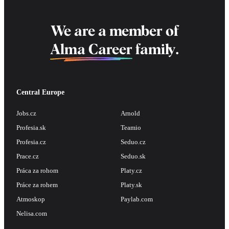
We are a member of
Alma Career
family.
Central Europe
Jobs.cz
Arnold
Profesia.sk
Teamio
Profesia.cz
Seduo.cz
Prace.cz
Seduo.sk
Práca za rohom
Platy.cz
Práce za rohem
Platy.sk
Atmoskop
Paylab.com
Nelisa.com