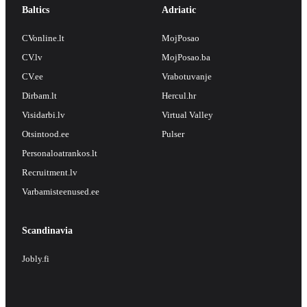
Baltics
Adriatic
CVonline.lt
MojPosao
CV.lv
MojPosao.ba
CV.ee
Vrabotuvanje
Dirbam.lt
Hercul.hr
Visidarbi.lv
Virtual Valley
Otsintood.ee
Pulser
Personaloatrankos.lt
Recruitment.lv
Varbamisteenused.ee
Scandinavia
Jobly.fi