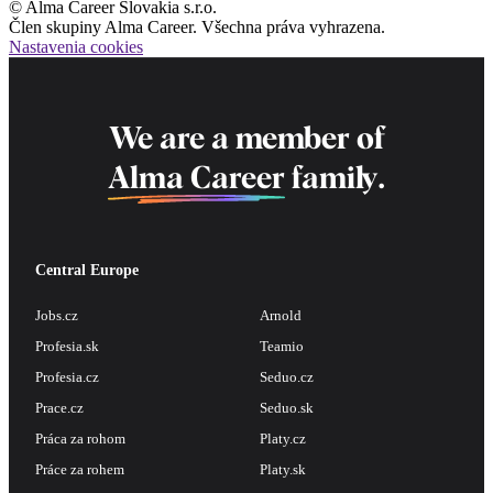
© Alma Career Slovakia s.r.o.
Člen skupiny Alma Career. Všechna práva vyhrazena.
Nastavenia cookies
We are a member of
Alma Career
family.
Central Europe
Jobs.cz
Arnold
Profesia.sk
Teamio
Profesia.cz
Seduo.cz
Prace.cz
Seduo.sk
Práca za rohom
Platy.cz
Práce za rohem
Platy.sk