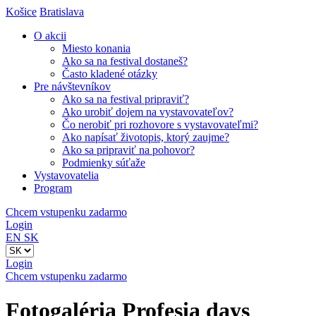
Košice
Bratislava
O akcii
Miesto konania
Ako sa na festival dostaneš?
Často kladené otázky
Pre návštevníkov
Ako sa na festival pripraviť?
Ako urobiť dojem na vystavovateľov?
Čo nerobiť pri rozhovore s vystavovateľmi?
Ako napísať životopis, ktorý zaujme?
Ako sa pripraviť na pohovor?
Podmienky súťaže
Vystavovatelia
Program
Chcem vstupenku zadarmo
Login
EN
SK
Login
Chcem vstupenku zadarmo
Fotogaléria Profesia days