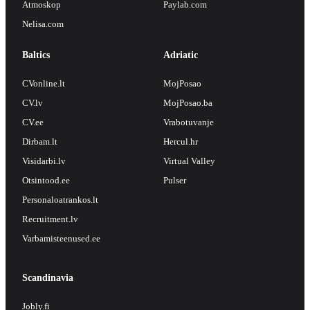
Atmoskop
Paylab.com
Nelisa.com
Baltics
Adriatic
CVonline.lt
MojPosao
CV.lv
MojPosao.ba
CV.ee
Vrabotuvanje
Dirbam.lt
Hercul.hr
Visidarbi.lv
Virtual Valley
Otsintood.ee
Pulser
Personaloatrankos.lt
Recruitment.lv
Varbamisteenused.ee
Scandinavia
Jobly.fi