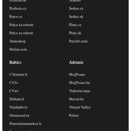
Profesia.sk
Teamio
Profesia.cz
Seduo.cz
Prace.cz
Seduo.sk
Práca za rohom
Platy.cz
Práce za rohem
Platy.sk
Atmoskop
Paylab.com
Nelisa.com
Baltics
Adriatic
CVonline.lt
MojPosao
CV.lv
MojPosao.ba
CV.ee
Vrabotuvanje
Dirbam.lt
Hercul.hr
Visidarbi.lv
Virtual Valley
Otsintood.ee
Pulser
Personaloatrankos.lt