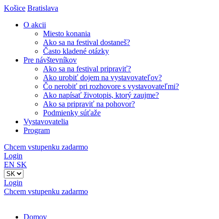
Košice
Bratislava
O akcii
Miesto konania
Ako sa na festival dostaneš?
Často kladené otázky
Pre návštevníkov
Ako sa na festival pripraviť?
Ako urobiť dojem na vystavovateľov?
Čo nerobiť pri rozhovore s vystavovateľmi?
Ako napísať životopis, ktorý zaujme?
Ako sa pripraviť na pohovor?
Podmienky súťaže
Vystavovatelia
Program
Chcem vstupenku zadarmo
Login
EN
SK
Login
Chcem vstupenku zadarmo
Domov