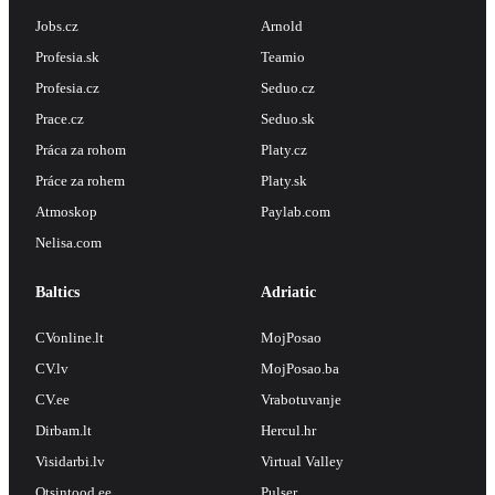
Jobs.cz
Arnold
Profesia.sk
Teamio
Profesia.cz
Seduo.cz
Prace.cz
Seduo.sk
Práca za rohom
Platy.cz
Práce za rohem
Platy.sk
Atmoskop
Paylab.com
Nelisa.com
Baltics
Adriatic
CVonline.lt
MojPosao
CV.lv
MojPosao.ba
CV.ee
Vrabotuvanje
Dirbam.lt
Hercul.hr
Visidarbi.lv
Virtual Valley
Otsintood.ee
Pulser