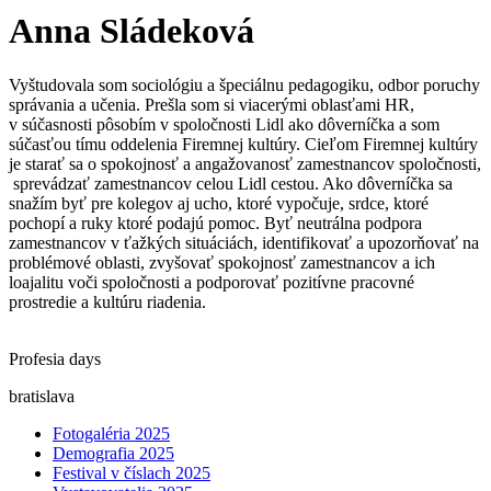
Anna Sládeková
Vyštudovala som sociológiu a špeciálnu pedagogiku, odbor poruchy
správania a učenia. Prešla som si viacerými oblasťami HR,
v súčasnosti pôsobím v spoločnosti Lidl ako dôverníčka a som
súčasťou tímu oddelenia Firemnej kultúry. Cieľom Firemnej kultúry
je starať sa o spokojnosť a angažovanosť zamestnancov spoločnosti,
sprevádzať zamestnancov celou Lidl cestou. Ako dôverníčka sa
snažím byť pre kolegov aj ucho, ktoré vypočuje, srdce, ktoré
pochopí a ruky ktoré podajú pomoc. Byť neutrálna podpora
zamestnancov v ťažkých situáciách, identifikovať a upozorňovať na
problémové oblasti, zvyšovať spokojnosť zamestnancov a ich
loajalitu voči spoločnosti a podporovať pozitívne pracovné
prostredie a kultúru riadenia.
Profesia days
bratislava
Fotogaléria 2025
Demografia 2025
Festival v číslach 2025