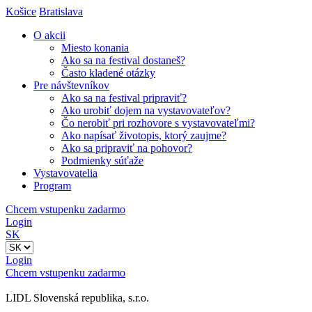
Košice
Bratislava
O akcii
Miesto konania
Ako sa na festival dostaneš?
Často kladené otázky
Pre návštevníkov
Ako sa na festival pripraviť?
Ako urobiť dojem na vystavovateľov?
Čo nerobiť pri rozhovore s vystavovateľmi?
Ako napísať životopis, ktorý zaujme?
Ako sa pripraviť na pohovor?
Podmienky súťaže
Vystavovatelia
Program
Chcem vstupenku zadarmo
Login
SK
Login
Chcem vstupenku zadarmo
LIDL Slovenská republika, s.r.o.