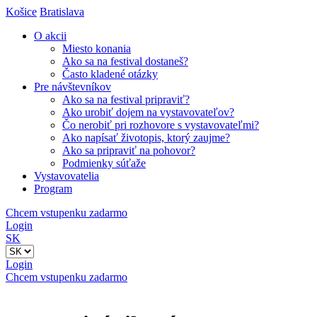
Košice
Bratislava
O akcii
Miesto konania
Ako sa na festival dostaneš?
Často kladené otázky
Pre návštevníkov
Ako sa na festival pripraviť?
Ako urobiť dojem na vystavovateľov?
Čo nerobiť pri rozhovore s vystavovateľmi?
Ako napísať životopis, ktorý zaujme?
Ako sa pripraviť na pohovor?
Podmienky súťaže
Vystavovatelia
Program
Chcem vstupenku zadarmo
Login
SK
Login
Chcem vstupenku zadarmo