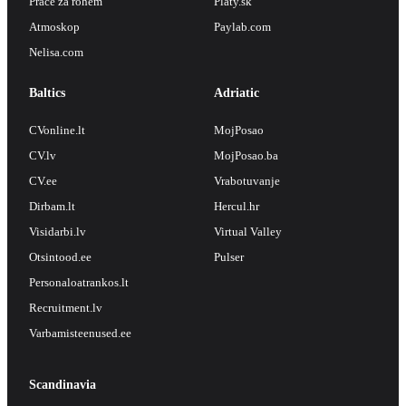
Práce za rohem
Platy.sk
Atmoskop
Paylab.com
Nelisa.com
Baltics
Adriatic
CVonline.lt
MojPosao
CV.lv
MojPosao.ba
CV.ee
Vrabotuvanje
Dirbam.lt
Hercul.hr
Visidarbi.lv
Virtual Valley
Otsintood.ee
Pulser
Personaloatrankos.lt
Recruitment.lv
Varbamisteenused.ee
Scandinavia