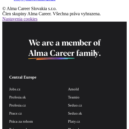
© Alma Career Slovakia s.r.o.
Člen skupiny Alma Career. Všechna práva vyhrazena.
Nastavenia cookies
We are a member of
Alma Career
family.
Central Europe
Jobs.cz
Arnold
Profesia.sk
Teamio
Profesia.cz
Seduo.cz
Prace.cz
Seduo.sk
Práca za rohom
Platy.cz