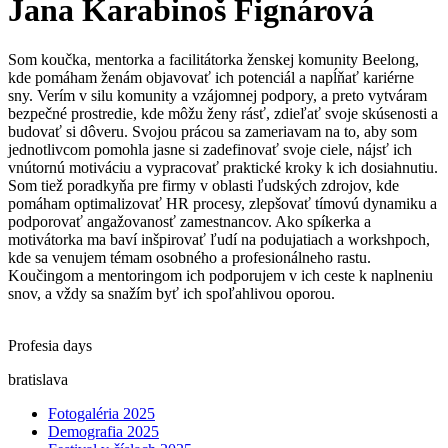
Jana Karabinoš Fignárová
Som koučka, mentorka a facilitátorka ženskej komunity Beelong,
kde pomáham ženám objavovať ich potenciál a napĺňať kariérne
sny. Verím v silu komunity a vzájomnej podpory, a preto vytváram
bezpečné prostredie, kde môžu ženy rásť, zdieľať svoje skúsenosti a
budovať si dôveru. Svojou prácou sa zameriavam na to, aby som
jednotlivcom pomohla jasne si zadefinovať svoje ciele, nájsť ich
vnútornú motiváciu a vypracovať praktické kroky k ich dosiahnutiu.
Som tiež poradkyňa pre firmy v oblasti ľudských zdrojov, kde
pomáham optimalizovať HR procesy, zlepšovať tímovú dynamiku a
podporovať angažovanosť zamestnancov. Ako spíkerka a
motivátorka ma baví inšpirovať ľudí na podujatiach a workshpoch,
kde sa venujem témam osobného a profesionálneho rastu.
Koučingom a mentoringom ich podporujem v ich ceste k naplneniu
snov, a vždy sa snažím byť ich spoľahlivou oporou.
Profesia days
bratislava
Fotogaléria 2025
Demografia 2025