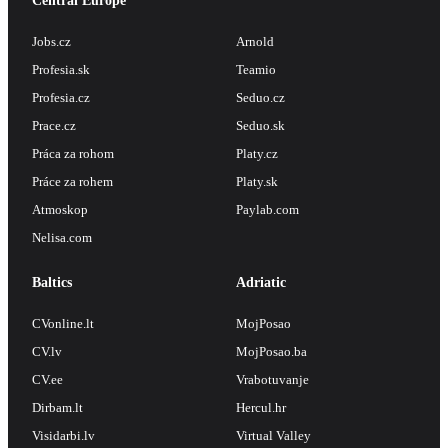
Central Europe
Jobs.cz
Arnold
Profesia.sk
Teamio
Profesia.cz
Seduo.cz
Prace.cz
Seduo.sk
Práca za rohom
Platy.cz
Práce za rohem
Platy.sk
Atmoskop
Paylab.com
Nelisa.com
Baltics
Adriatic
CVonline.lt
MojPosao
CV.lv
MojPosao.ba
CV.ee
Vrabotuvanje
Dirbam.lt
Hercul.hr
Visidarbi.lv
Virtual Valley