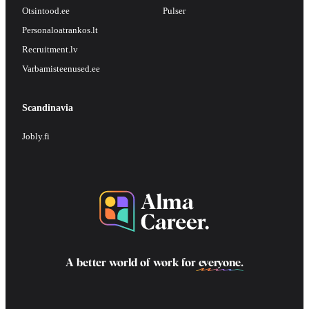
Otsintood.ee
Pulser
Personaloatrankos.lt
Recruitment.lv
Varbamisteenused.ee
Scandinavia
Jobly.fi
A better world of work for
everyone
.