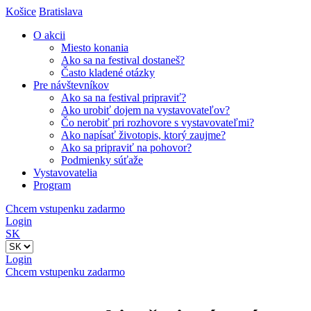
Košice
Bratislava
O akcii
Miesto konania
Ako sa na festival dostaneš?
Často kladené otázky
Pre návštevníkov
Ako sa na festival pripraviť?
Ako urobiť dojem na vystavovateľov?
Čo nerobiť pri rozhovore s vystavovateľmi?
Ako napísať životopis, ktorý zaujme?
Ako sa pripraviť na pohovor?
Podmienky súťaže
Vystavovatelia
Program
Chcem vstupenku zadarmo
Login
SK
Login
Chcem vstupenku zadarmo