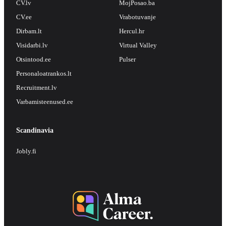
CV.lv
MojPosao.ba
CV.ee
Vrabotuvanje
Dirbam.lt
Hercul.hr
Visidarbi.lv
Virtual Valley
Otsintood.ee
Pulser
Personaloatrankos.lt
Recruitment.lv
Varbamisteenused.ee
Scandinavia
Jobly.fi