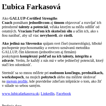
Ľubica Farkasová
Ako
GALLUP-Certified Strengths
Coach
pomáham
jednotlivcom
aj
tímom
objavovať a rozvíjať ich
prirodzené
talenty a potenciál
, vďaka ktorým sa môžu odlíšiť od
ostatných.
Vraciam ľuďom ich skutočnú silu
a učím ich, ako s
ňou narábať, aby už viac
nevyhoreli
, ale
rástli.
Ako jediná na Slovensku
spájam svet čísel (numerológiu), hlboké
pochopenie psychosomatiky a svetovo uznávanú metodiku
GALLUP, čím klientom (jednotlivcom aj firmám)
poskytujem
komplexný pohľad na ich talenty, integritu a
zdravie
. Verím, že každý z nás má v sebe jedinečný potenciál, ktorý
stačí len odomknúť.
Stretnúť sa so mnou môžete pri
osobnom koučingu, prednáškach,
workshopoch
, na mojich
pobytoch
alebo ma môžete sledovať
na
mojom profile
, kde pravidelne zdieľam inšpirácie o tom, ako žiť
v súlade so sebou samým.
www.lubicafarkasova.sk
;
LinkedIn
,
Facebook
Profesia days