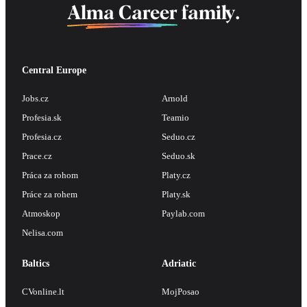
Alma Career
family.
Central Europe
Jobs.cz
Arnold
Profesia.sk
Teamio
Profesia.cz
Seduo.cz
Prace.cz
Seduo.sk
Práca za rohom
Platy.cz
Práce za rohem
Platy.sk
Atmoskop
Paylab.com
Nelisa.com
Baltics
Adriatic
CVonline.lt
MojPosao