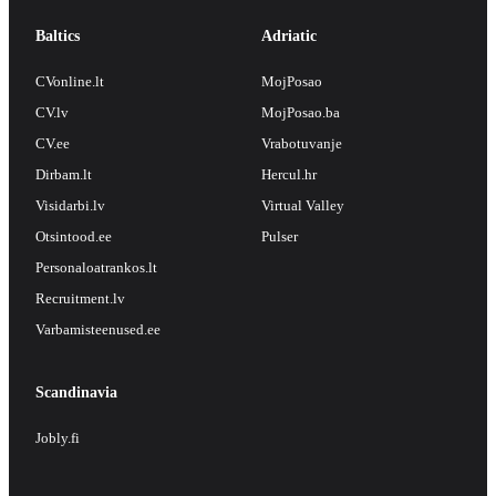
Baltics
Adriatic
CVonline.lt
MojPosao
CV.lv
MojPosao.ba
CV.ee
Vrabotuvanje
Dirbam.lt
Hercul.hr
Visidarbi.lv
Virtual Valley
Otsintood.ee
Pulser
Personaloatrankos.lt
Recruitment.lv
Varbamisteenused.ee
Scandinavia
Jobly.fi