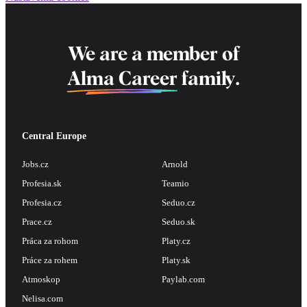
We are a member of
Alma Career
family.
Central Europe
Jobs.cz
Arnold
Profesia.sk
Teamio
Profesia.cz
Seduo.cz
Prace.cz
Seduo.sk
Práca za rohom
Platy.cz
Práce za rohem
Platy.sk
Atmoskop
Paylab.com
Nelisa.com