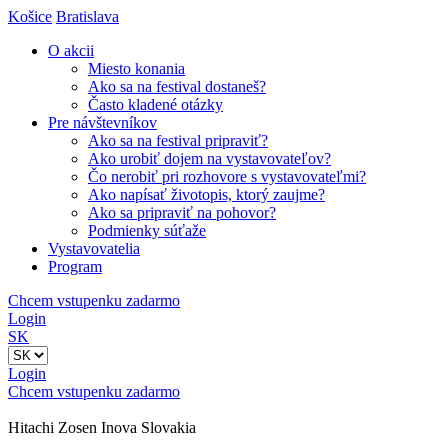
Košice
Bratislava
O akcii
Miesto konania
Ako sa na festival dostaneš?
Často kladené otázky
Pre návštevníkov
Ako sa na festival pripraviť?
Ako urobiť dojem na vystavovateľov?
Čo nerobiť pri rozhovore s vystavovateľmi?
Ako napísať životopis, ktorý zaujme?
Ako sa pripraviť na pohovor?
Podmienky súťaže
Vystavovatelia
Program
Chcem vstupenku zadarmo
Login
SK
Login
Chcem vstupenku zadarmo
Hitachi Zosen Inova Slovakia