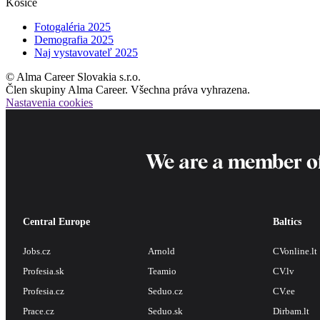
Košice
Fotogaléria 2025
Demografia 2025
Naj vystavovateľ 2025
© Alma Career Slovakia s.r.o.
Člen skupiny Alma Career. Všechna práva vyhrazena.
Nastavenia cookies
We are a member o
Central Europe
Baltics
Jobs.cz
Arnold
CVonline.lt
Profesia.sk
Teamio
CV.lv
Profesia.cz
Seduo.cz
CV.ee
Prace.cz
Seduo.sk
Dirbam.lt