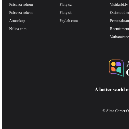
Práca za rohom
Platy.cz
Visidarbi.lv
Práce za rohem
Platy.sk
Otsintood.e
Atmoskop
Paylab.com
Personaloat
Nelisa.com
Recruitment
Varbamistee
A better world o
© Alma Career Oy