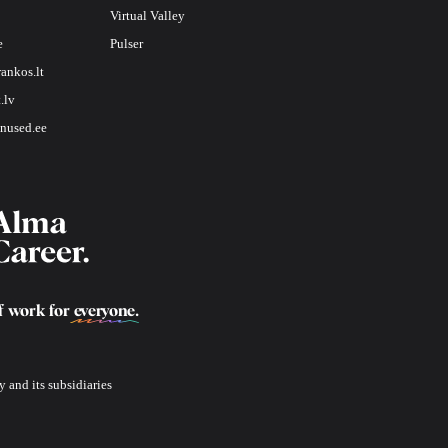
Virtual Valley
e
Pulser
rankos.lt
.lv
nused.ee
f work for
everyone
.
 and its subsidiaries