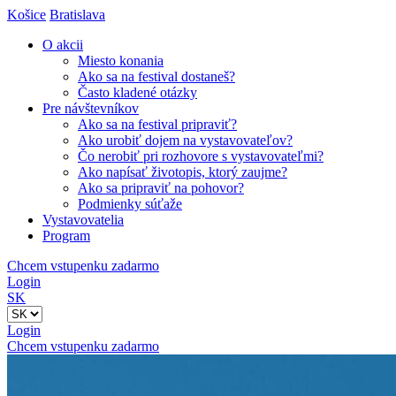
Košice
Bratislava
O akcii
Miesto konania
Ako sa na festival dostaneš?
Často kladené otázky
Pre návštevníkov
Ako sa na festival pripraviť?
Ako urobiť dojem na vystavovateľov?
Čo nerobiť pri rozhovore s vystavovateľmi?
Ako napísať životopis, ktorý zaujme?
Ako sa pripraviť na pohovor?
Podmienky súťaže
Vystavovatelia
Program
Chcem vstupenku zadarmo
Login
SK
Login
Chcem vstupenku zadarmo