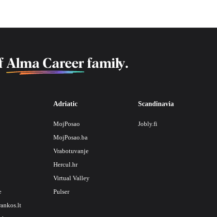
f
Alma Career
family.
Adriatic
Scandinavia
MojPosao
Jobly.fi
MojPosao.ba
Vrabotuvanje
Hercul.hr
Virtual Valley
e
Pulser
rankos.lt