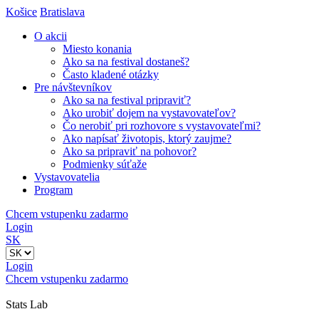
Košice
Bratislava
O akcii
Miesto konania
Ako sa na festival dostaneš?
Často kladené otázky
Pre návštevníkov
Ako sa na festival pripraviť?
Ako urobiť dojem na vystavovateľov?
Čo nerobiť pri rozhovore s vystavovateľmi?
Ako napísať životopis, ktorý zaujme?
Ako sa pripraviť na pohovor?
Podmienky súťaže
Vystavovatelia
Program
Chcem vstupenku zadarmo
Login
SK
Login
Chcem vstupenku zadarmo
Stats Lab