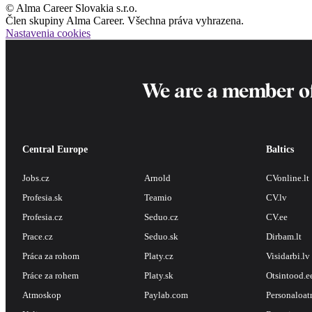
© Alma Career Slovakia s.r.o.
Člen skupiny Alma Career. Všechna práva vyhrazena.
Nastavenia cookies
We are a member o
Central Europe
Baltics
Jobs.cz
Arnold
CVonline.lt
Profesia.sk
Teamio
CV.lv
Profesia.cz
Seduo.cz
CV.ee
Prace.cz
Seduo.sk
Dirbam.lt
Práca za rohom
Platy.cz
Visidarbi.lv
Práce za rohem
Platy.sk
Otsintood.e
Atmoskop
Paylab.com
Personaloat