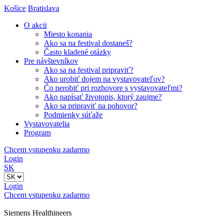
Košice
Bratislava
O akcii
Miesto konania
Ako sa na festival dostaneš?
Často kladené otázky
Pre návštevníkov
Ako sa na festival pripraviť?
Ako urobiť dojem na vystavovateľov?
Čo nerobiť pri rozhovore s vystavovateľmi?
Ako napísať životopis, ktorý zaujme?
Ako sa pripraviť na pohovor?
Podmienky súťaže
Vystavovatelia
Program
Chcem vstupenku zadarmo
Login
SK
Login
Chcem vstupenku zadarmo
Siemens Healthineers