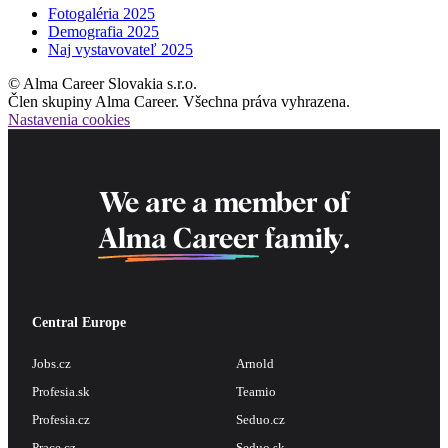
Fotogaléria 2025
Demografia 2025
Naj vystavovateľ 2025
© Alma Career Slovakia s.r.o.
Člen skupiny Alma Career. Všechna práva vyhrazena.
Nastavenia cookies
We are a member of
Alma Career
family.
Central Europe
Jobs.cz
Arnold
Profesia.sk
Teamio
Profesia.cz
Seduo.cz
Prace.cz
Seduo.sk