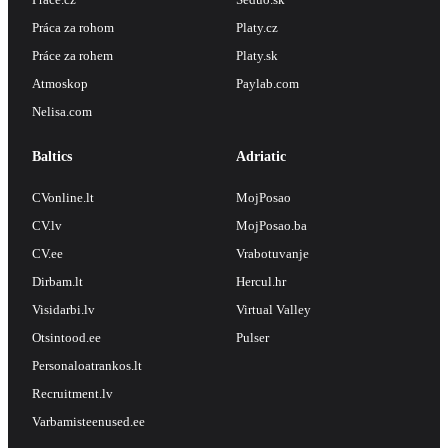
Práca za rohom
Platy.cz
Práce za rohem
Platy.sk
Atmoskop
Paylab.com
Nelisa.com
Baltics
Adriatic
CVonline.lt
MojPosao
CV.lv
MojPosao.ba
CV.ee
Vrabotuvanje
Dirbam.lt
Hercul.hr
Visidarbi.lv
Virtual Valley
Otsintood.ee
Pulser
Personaloatrankos.lt
Recruitment.lv
Varbamisteenused.ee