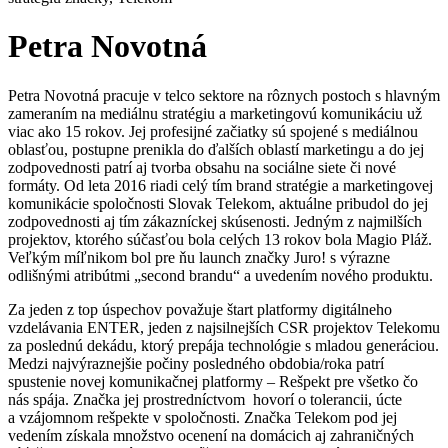
Petra Novotná
Petra Novotná pracuje v telco sektore na rôznych postoch s hlavným
zameraním na mediálnu stratégiu a marketingovú komunikáciu už
viac ako 15 rokov. Jej profesijné začiatky sú spojené s mediálnou
oblasťou, postupne prenikla do ďalších oblastí marketingu a do jej
zodpovednosti patrí aj tvorba obsahu na sociálne siete či nové
formáty. Od leta 2016 riadi celý tím brand stratégie a marketingovej
komunikácie spoločnosti Slovak Telekom, aktuálne pribudol do jej
zodpovednosti aj tím zákazníckej skúsenosti. Jedným z najmilších
projektov, ktorého súčasťou bola celých 13 rokov bola Magio Pláž.
Veľkým míľnikom bol pre ňu launch značky Juro! s výrazne
odlišnými atribútmi „second brandu“ a uvedením nového produktu.
Za jeden z top úspechov považuje štart platformy digitálneho
vzdelávania ENTER, jeden z najsilnejších CSR projektov Telekomu
za poslednú dekádu, ktorý prepája technológie s mladou generáciou.
Medzi najvýraznejšie počiny posledného obdobia/roka patrí
spustenie novej komunikačnej platformy – Rešpekt pre všetko čo
nás spája. Značka jej prostredníctvom hovorí o tolerancii, úcte
a vzájomnom rešpekte v spoločnosti. Značka Telekom pod jej
vedením získala množstvo ocenení na domácich aj zahraničných