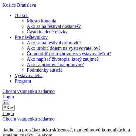
Košice
Bratislava
O akcii
Miesto konania
Ako sa na festival dostaneš?
Často kladené otázky
Pre návštevníkov
Ako sa na festival pripraviť?
Ako urobiť dojem na vystavovateľov?
Čo nerobiť pri rozhovore s vystavovateľmi?
Ako napísať životopis, ktorý zaujme?
Ako sa pripraviť na pohovor?
Podmienky súťaže
Vystavovatelia
Program
Chcem vstupenku zadarmo
Login
SK
Login
Chcem vstupenku zadarmo
riaditeľka pre zákaznícku skúsenosť, marketingovú komunikáciu a
stratégiu značky, Telekom