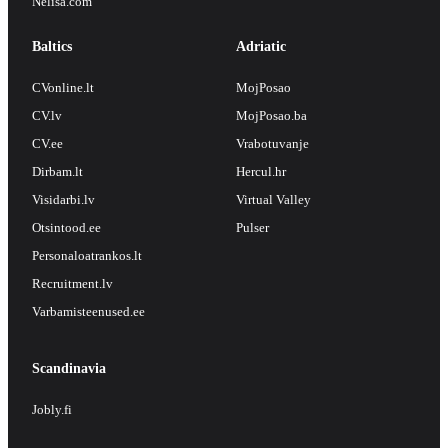
Nelisa.com
Baltics
Adriatic
CVonline.lt
MojPosao
CV.lv
MojPosao.ba
CV.ee
Vrabotuvanje
Dirbam.lt
Hercul.hr
Visidarbi.lv
Virtual Valley
Otsintood.ee
Pulser
Personaloatrankos.lt
Recruitment.lv
Varbamisteenused.ee
Scandinavia
Jobly.fi