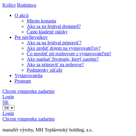
Košice
Bratislava
O akcii
Miesto konania
Ako sa na festival dostaneš?
Často kladené otázky
Pre návštevníkov
Ako sa na festival pripraviť?
Ako urobiť dojem na vystavovateľov?
Čo nerobiť pri rozhovore s vystavovateľmi?
Ako napísať životopis, ktorý zaujme?
Ako sa pripraviť na pohovor?
Podmienky súťaže
Vystavovatelia
Program
Chcem vstupenku zadarmo
Login
SK
Login
Chcem vstupenku zadarmo
manažér výroby, MH Teplárenský holding, a.s.