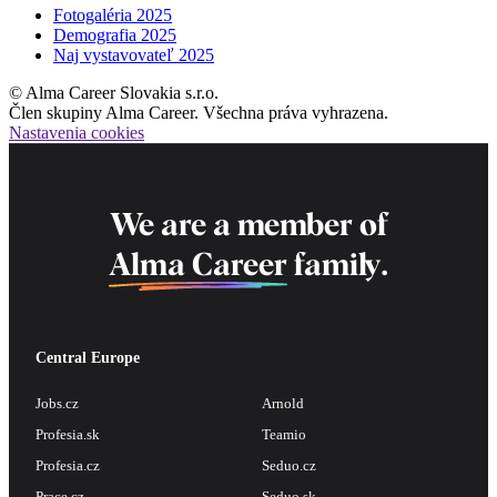
Fotogaléria 2025
Demografia 2025
Naj vystavovateľ 2025
© Alma Career Slovakia s.r.o.
Člen skupiny Alma Career. Všechna práva vyhrazena.
Nastavenia cookies
We are a member of
Alma Career
family.
Central Europe
Jobs.cz
Arnold
Profesia.sk
Teamio
Profesia.cz
Seduo.cz
Prace.cz
Seduo.sk