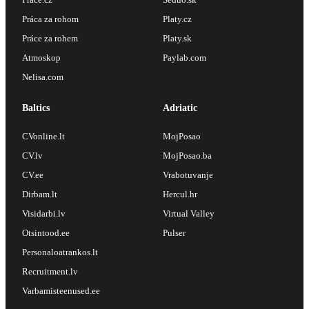
Práca za rohom
Platy.cz
Práce za rohem
Platy.sk
Atmoskop
Paylab.com
Nelisa.com
Baltics
Adriatic
CVonline.lt
MojPosao
CV.lv
MojPosao.ba
CV.ee
Vrabotuvanje
Dirbam.lt
Hercul.hr
Visidarbi.lv
Virtual Valley
Otsintood.ee
Pulser
Personaloatrankos.lt
Recruitment.lv
Varbamisteenused.ee