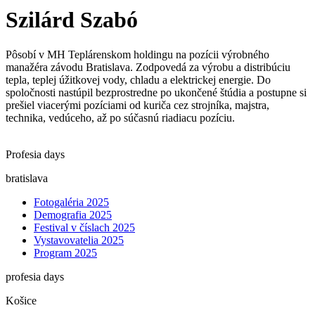
Szilárd Szabó
Pôsobí v MH Teplárenskom holdingu na pozícii výrobného
manažéra závodu Bratislava. Zodpovedá za výrobu a distribúciu
tepla, teplej úžitkovej vody, chladu a elektrickej energie. Do
spoločnosti nastúpil bezprostredne po ukončené štúdia a postupne si
prešiel viacerými pozíciami od kuriča cez strojníka, majstra,
technika, vedúceho, až po súčasnú riadiacu pozíciu.
Profesia days
bratislava
Fotogaléria 2025
Demografia 2025
Festival v číslach 2025
Vystavovatelia 2025
Program 2025
profesia days
Košice