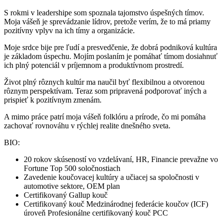
S rokmi v leadershipe som spoznala tajomstvo úspešných tímov.
Moja vášeň je sprevádzanie lídrov, pretože verím, že to má priamy
pozitívny vplyv na ich tímy a organizácie.
Moje srdce bije pre ľudí a presvedčenie, že dobrá podniková kultúra
je základom úspechu. Mojím poslaním je pomáhať tímom dosiahnuť
ich plný potenciál v príjemnom a produktívnom prostredí.
Život plný rôznych kultúr ma naučil byť flexibilnou a otvorenou
rôznym perspektívam. Teraz som pripravená podporovať iných a
prispieť k pozitívnym zmenám.
A mimo práce patrí moja vášeň folklóru a prírode, čo mi pomáha
zachovať rovnováhu v rýchlej realite dnešného sveta.
BIO:
20 rokov skúseností vo vzdelávaní,
HR, Financie prevažne vo
Fortune Top 500 soločnostiach
Zavedenie koučovacej kultúry a učiacej sa spoločnosti v
automotive sektore, OEM plan
Certifikovaný Gallup kouč
Certifikovaný kouč Medzinárodnej federácie koučov (ICF)
úroveň Profesionálne certifikovaný kouč PCC