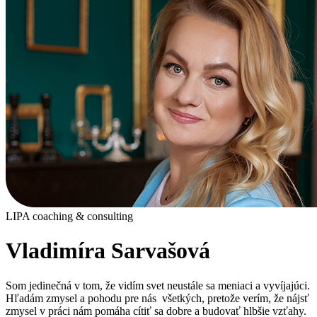
LIPA coaching & consulting
Vladimíra Sarvašová
Som jedinečná v tom, že vidím svet neustále sa meniaci a vyvíjajúci.
Hľadám zmysel a pohodu pre nás všetkých, pretože verím, že nájsť
zmysel v práci nám pomáha cítiť sa dobre a budovať hlbšie vzťahy.