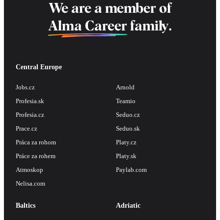
We are a member of
Alma Career
family.
Central Europe
Jobs.cz
Arnold
Profesia.sk
Teamio
Profesia.cz
Seduo.cz
Prace.cz
Seduo.sk
Práca za rohom
Platy.cz
Práce za rohem
Platy.sk
Atmoskop
Paylab.com
Nelisa.com
Baltics
Adriatic