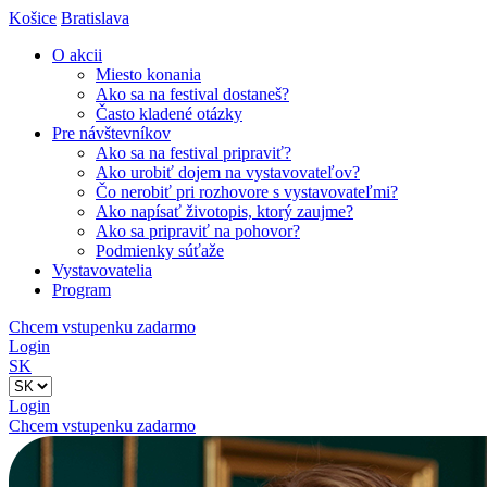
Košice
Bratislava
O akcii
Miesto konania
Ako sa na festival dostaneš?
Často kladené otázky
Pre návštevníkov
Ako sa na festival pripraviť?
Ako urobiť dojem na vystavovateľov?
Čo nerobiť pri rozhovore s vystavovateľmi?
Ako napísať životopis, ktorý zaujme?
Ako sa pripraviť na pohovor?
Podmienky súťaže
Vystavovatelia
Program
Chcem vstupenku zadarmo
Login
SK
Login
Chcem vstupenku zadarmo