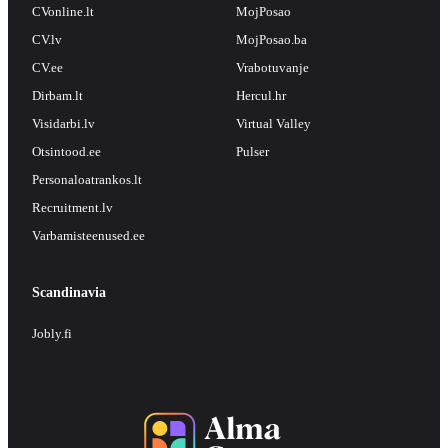
CVonline.lt
MojPosao
CV.lv
MojPosao.ba
CV.ee
Vrabotuvanje
Dirbam.lt
Hercul.hr
Visidarbi.lv
Virtual Valley
Otsintood.ee
Pulser
Personaloatrankos.lt
Recruitment.lv
Varbamisteenused.ee
Scandinavia
Jobly.fi