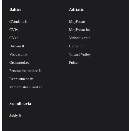
Baltics
Adriatic
CVonline.lt
MojPosao
CV.lv
MojPosao.ba
CV.ee
Vrabotuvanje
Dirbam.lt
Hercul.hr
Visidarbi.lv
Virtual Valley
Otsintood.ee
Pulser
Personaloatrankos.lt
Recruitment.lv
Varbamisteenused.ee
Scandinavia
Jobly.fi