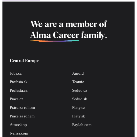
We are a member of
Alma Career
family.
Central Europe
Jobs.cz
Arnold
Profesia.sk
Teamio
Profesia.cz
Seduo.cz
Prace.cz
Seduo.sk
Práca za rohom
Platy.cz
Práce za rohem
Platy.sk
Atmoskop
Paylab.com
Nelisa.com