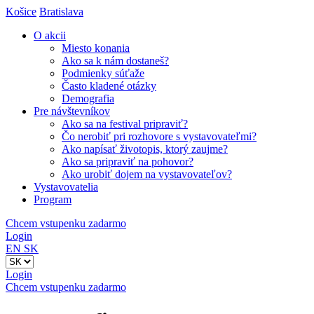
Košice
Bratislava
O akcii
Miesto konania
Ako sa k nám dostaneš?
Podmienky súťaže
Často kladené otázky
Demografia
Pre návštevníkov
Ako sa na festival pripraviť?
Čo nerobiť pri rozhovore s vystavovateľmi?
Ako napísať životopis, ktorý zaujme?
Ako sa pripraviť na pohovor?
Ako urobiť dojem na vystavovateľov?
Vystavovatelia
Program
Chcem vstupenku zadarmo
Login
EN
SK
Login
Chcem vstupenku zadarmo