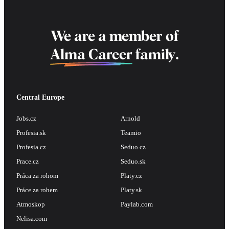
We are a member of
Alma Career
family.
Central Europe
Jobs.cz
Arnold
Profesia.sk
Teamio
Profesia.cz
Seduo.cz
Prace.cz
Seduo.sk
Práca za rohom
Platy.cz
Práce za rohem
Platy.sk
Atmoskop
Paylab.com
Nelisa.com