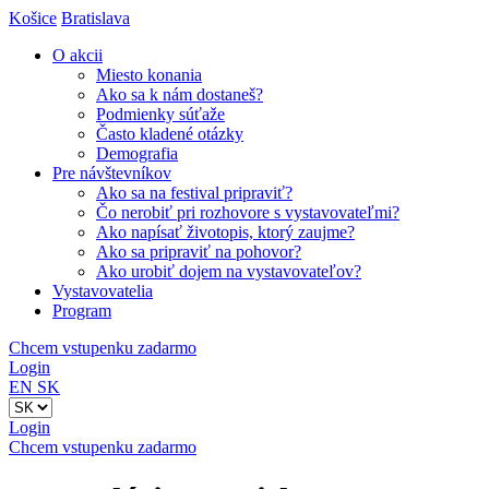
Košice
Bratislava
O akcii
Miesto konania
Ako sa k nám dostaneš?
Podmienky súťaže
Často kladené otázky
Demografia
Pre návštevníkov
Ako sa na festival pripraviť?
Čo nerobiť pri rozhovore s vystavovateľmi?
Ako napísať životopis, ktorý zaujme?
Ako sa pripraviť na pohovor?
Ako urobiť dojem na vystavovateľov?
Vystavovatelia
Program
Chcem vstupenku zadarmo
Login
EN
SK
Login
Chcem vstupenku zadarmo