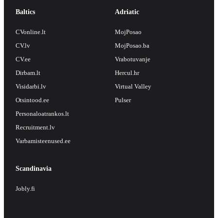
Baltics
Adriatic
CVonline.lt
MojPosao
CV.lv
MojPosao.ba
CV.ee
Vrabotuvanje
Dirbam.lt
Hercul.hr
Visidarbi.lv
Virtual Valley
Otsintood.ee
Pulser
Personaloatrankos.lt
Recruitment.lv
Varbamisteenused.ee
Scandinavia
Jobly.fi