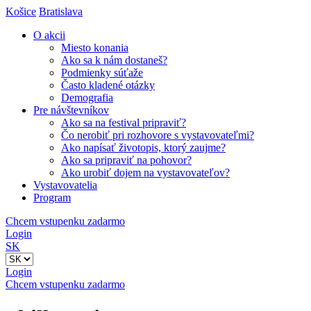
Košice
Bratislava
O akcii
Miesto konania
Ako sa k nám dostaneš?
Podmienky súťaže
Často kladené otázky
Demografia
Pre návštevníkov
Ako sa na festival pripraviť?
Čo nerobiť pri rozhovore s vystavovateľmi?
Ako napísať životopis, ktorý zaujme?
Ako sa pripraviť na pohovor?
Ako urobiť dojem na vystavovateľov?
Vystavovatelia
Program
Chcem vstupenku zadarmo
Login
SK
Login
Chcem vstupenku zadarmo