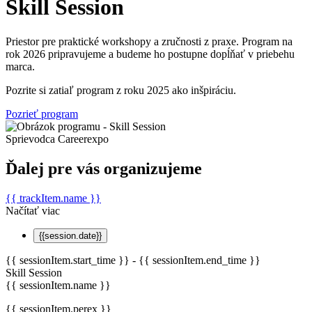
Skill Session
Priestor pre praktické workshopy a zručnosti z praxe. Program na
rok 2026 pripravujeme a budeme ho postupne dopĺňať v priebehu
marca.
Pozrite si zatiaľ program z roku 2025 ako inšpiráciu.
Pozrieť program
Sprievodca Careerexpo
Ďalej pre vás organizujeme
{{ trackItem.name }}
Načítať viac
{{session.date}}
{{ sessionItem.start_time }} - {{ sessionItem.end_time }}
Skill Session
{{ sessionItem.name }}
{{ sessionItem.perex }}