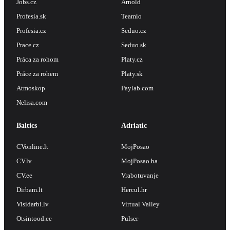
Jobs.cz
Arnold
Profesia.sk
Teamio
Profesia.cz
Seduo.cz
Prace.cz
Seduo.sk
Práca za rohom
Platy.cz
Práce za rohem
Platy.sk
Atmoskop
Paylab.com
Nelisa.com
Baltics
Adriatic
CVonline.lt
MojPosao
CV.lv
MojPosao.ba
CV.ee
Vrabotuvanje
Dirbam.lt
Hercul.hr
Visidarbi.lv
Virtual Valley
Otsintood.ee
Pulser